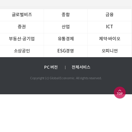
글로벌비즈
종합
금융
증권
산업
ICT
부동산·공기업
유통경제
제약∙바이오
소상공인
ESG경영
오피니언
PC 버전
전체서비스
Copyright (c) Global Economic. All rights reserved.