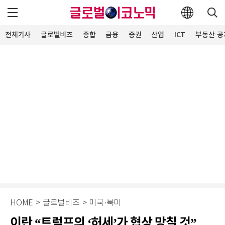
전체기사
글로벌비즈
종합
금융
증권
산업
ICT
부동산·공
HOME
>
글로벌비즈
>
미국·북미
이란 “트럼프의 ‘허세’가 협상 망칠 것”…