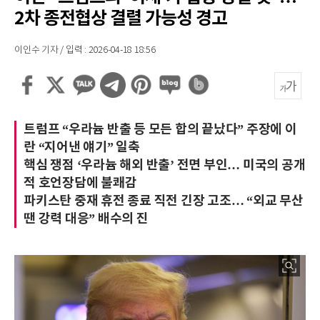
2차 종전협상 결렬 가능성 경고
이인수 기자 / 입력 : 2026-04-18 18:56
트럼프 “우라늄 반출 등 모든 합의 끝났다” 주장에 이
란 “지어낸 얘기” 일축
핵심 쟁점 ‘우라늄 해외 반출’ 전면 부인… 미국의 공개
적 호언장담에 불쾌감
파키스탄 중재 휴전 종료 직전 긴장 고조… “외교 무산
땐 강력 대응” 배수의 진