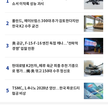
1
쇼서 이착륙 성능 과시
폴란드, 에이브럼스 300대 추가 검토한다지만
2
한국 K2 수주 굳건
美 공군, F-15·F-16 엔진 독점 깨나…'전략적
3
경쟁' 입찰 전환
현대로템 K2전차, 페루 육군 최종 추천 기종으
4
로 평가…獨·美 꺾고 150대 수주 청신호
TSMC, 1.4나노 2028년 양산…한국 파운드리
5
협공 비상