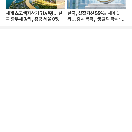
세계 초고액자산가 71만명… 한
한국, 실질자산 55%↑ 세계 1
국 종부세 강화, 홍콩 세율 0%
위… 증시 폭락, ‘평균의 착시’와
부의 유동성 위기