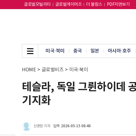
글로벌모빌리티
글로벌게이머즈
더 블링스
PDF지면보기
미국·북미
중국
일본
아시아·호주
HOME
>
글로벌비즈
>
미국·북미
테슬라, 독일 그륀하이데 공장
기지화
신경원 기자
입력
2026-05-15 08:40