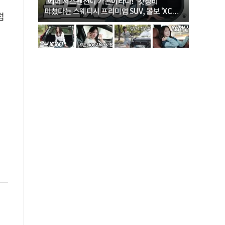
… “여성·
"에어 서스펜션이 기본이라니!" 갓성비
"디자인 대
미쳤다는 스웨디시 프리미엄 SUV, 볼보 'XC60
크로스오버
럽
B5 울트라'