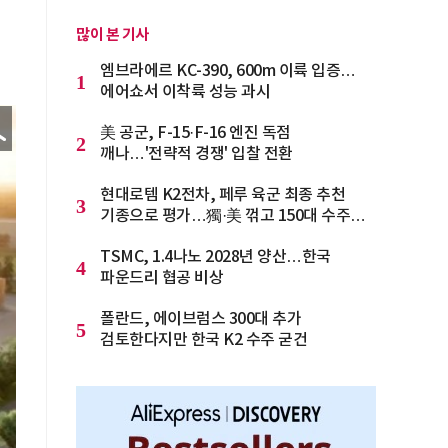
많이 본 기사
엠브라에르 KC-390, 600m 이륙 입증…
1
에어쇼서 이착륙 성능 과시
美 공군, F-15·F-16 엔진 독점
2
깨나…'전략적 경쟁' 입찰 전환
현대로템 K2전차, 페루 육군 최종 추천
3
기종으로 평가…獨·美 꺾고 150대 수주
청신호
TSMC, 1.4나노 2028년 양산…한국
4
파운드리 협공 비상
폴란드, 에이브럼스 300대 추가
5
검토한다지만 한국 K2 수주 굳건