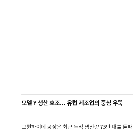
모델 Y 생산 호조… 유럽 제조업의 중심 우뚝
그륀하이데 공장은 최근 누적 생산량 75만 대를 돌파