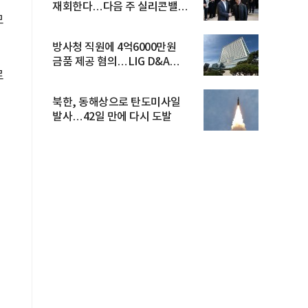
재회한다…다음 주 실리콘밸리
모
방...
방사청 직원에 4억6000만원
금품 제공 혐의…LIG D&A
로
임직원 구속
북한, 동해상으로 탄도미사일
발사…42일 만에 다시 도발