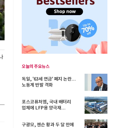
나
오늘의 주요뉴스
독일, '63세 연금' 폐지 논란…
서
노동계 반발 격화
포스코퓨처엠, 국내 배터리
업체에 LFP용 양극재
장기공급계약
구광모, 젠슨 황과 두 달 만에