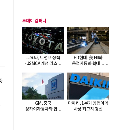
투데이 컴퍼니
신
토요타, 트럼프 정책
HD현대, 美 HII와
·USMCA 개정 리스크
용접자동화 확대…
직면
미시시피 조선소에 전격
도입
중
GM, 중국
다이킨, 1분기 영업이익
으
상하이자동차와 합작
사상 최고치 경신
20년 연장…
2047년까지 파트너십
지속