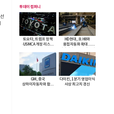
투데이 컴퍼니
 선
예
토요타, 트럼프 정책
HD현대, 美 HII와
·USMCA 개정 리스크
용접자동화 확대…
직면
미시시피 조선소에 전격
도입
GM, 중국
다이킨, 1분기 영업이익
상하이자동차와 합작
사상 최고치 경신
20년 연장…
2047년까지 파트너십
지속