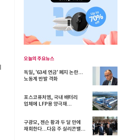
미
해
오늘의 주요뉴스
에
독일, '63세 연금' 폐지 논란…
노동계 반발 격화
포스코퓨처엠, 국내 배터리
업체에 LFP용 양극재
장기공급계약
구광모, 젠슨 황과 두 달 만에
재회한다…다음 주 실리콘밸리
방...