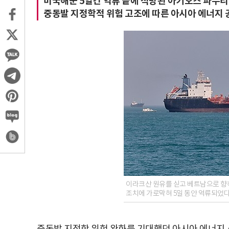
미국해군 5일간 억류 끝에 석방된 아기오스 파누리오
중동발 지정학적 위험 고조에 따른 아시아 에너지 
이라크산 원유를 싣고 베트남으로 향
조치에 가로막혀 5일 동안 억류되었다