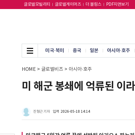
글로벌모빌리티
글로벌게이머즈
더 블링스
PDF지면보기
미국·북미
중국
일본
아시아·호주
HOME
>
글로벌비즈
>
아시아·호주
미 해군 봉쇄에 억류된 이라
진형근 기자
입력
2026-05-18 14:14