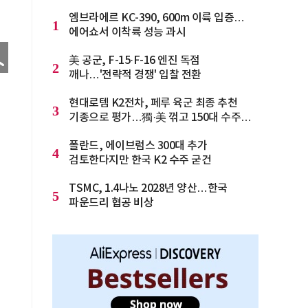
엠브라에르 KC-390, 600m 이륙 입증…
1
에어쇼서 이착륙 성능 과시
美 공군, F-15·F-16 엔진 독점
2
깨나…'전략적 경쟁' 입찰 전환
현대로템 K2전차, 페루 육군 최종 추천
3
기종으로 평가…獨·美 꺾고 150대 수주
청신호
폴란드, 에이브럼스 300대 추가
4
검토한다지만 한국 K2 수주 굳건
TSMC, 1.4나노 2028년 양산…한국
5
파운드리 협공 비상