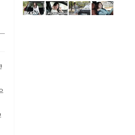
과
한
으
보