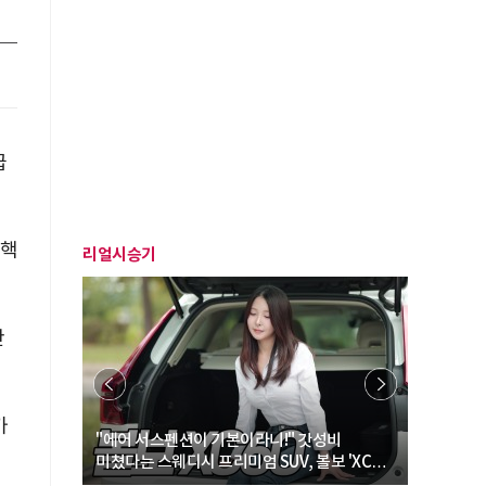
급
 핵
리얼시승기
만
가
… “여성·
"에어 서스펜션이 기본이라니!" 갓성비
"디자인 대
미쳤다는 스웨디시 프리미엄 SUV, 볼보 'XC60
크로스오버
B5 울트라'