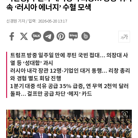
속 ‘러시아 에너지’ 수혈 모색
신경원 기자 / 입력 : 2026-05-20 13:17
트럼프 방중 일주일 만에 푸틴 국빈 접대… 의장대 사
열 등 ‘성대함’ 과시
러시아 내각 장관 12명·기업인 대거 동행… 리창 총리
와 경협 별도 회담 진행
1분기 대중 석유 공급 35% 급증, 연 무역 2천억 달러
돌파… 걸프만 공급 차단 ‘헤지’ 카드