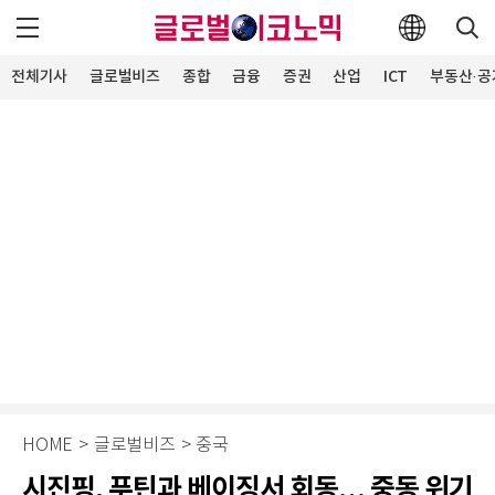
전체기사
글로벌비즈
종합
금융
증권
산업
ICT
부동산·공
HOME
>
글로벌비즈
>
중국
시진핑, 푸틴과 베이징서 회동… 중동 위기