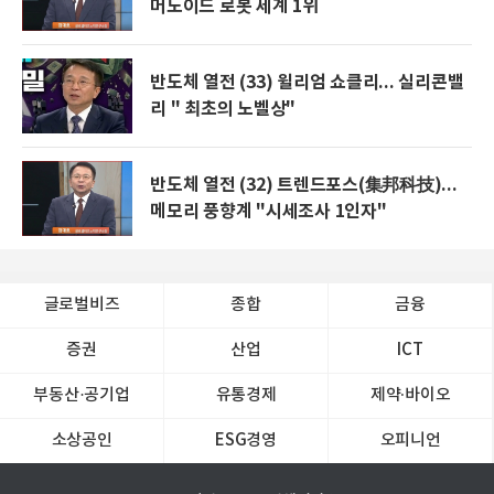
머노이드 로봇 세계 1위
반도체 열전 (33) 윌리엄 쇼클리... 실리콘밸
리 " 최초의 노벨상"
반도체 열전 (32) 트렌드포스(集邦科技)...
메모리 풍향계 "시세조사 1인자"
글로벌비즈
종합
금융
증권
산업
ICT
부동산·공기업
유통경제
제약∙바이오
소상공인
ESG경영
오피니언