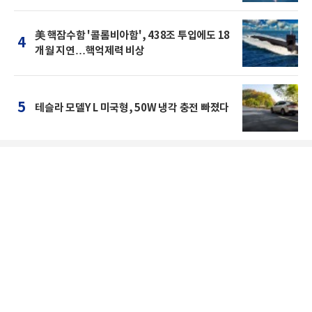
美 핵잠수함 '콜롬비아함', 438조 투입에도 18
4
개월 지연…핵억제력 비상
5
테슬라 모델Y L 미국형, 50W 냉각 충전 빠졌다