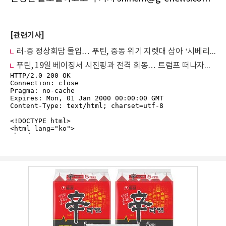
[관련기사]
러·중 정상회담 돌입… 푸틴, 중동 위기 지렛대 삼아 ‘시베리아의 힘 2’ 가스관 타결 총력
푸틴, 19일 베이징서 시진핑과 전격 회동… 트럼프 떠나자마자 ‘중·러 밀착’ 맞불