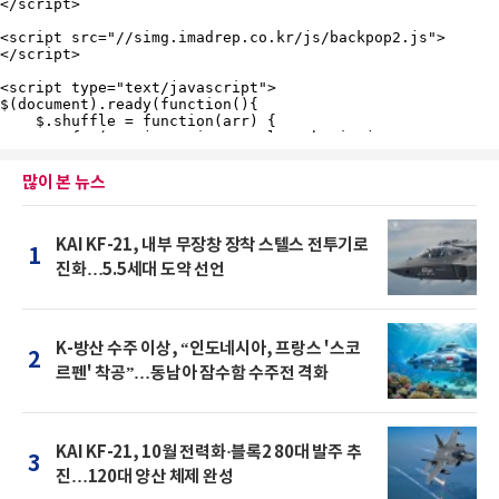
많이 본 뉴스
KAI KF-21, 내부 무장창 장착 스텔스 전투기로
1
진화…5.5세대 도약 선언
K-방산 수주 이상, “인도네시아, 프랑스 '스코
2
르펜' 착공”…동남아 잠수함 수주전 격화
KAI KF-21, 10월 전력화·블록2 80대 발주 추
3
진…120대 양산 체제 완성