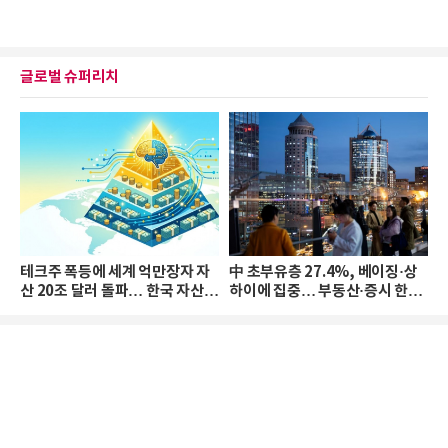
글로벌 슈퍼리치
테크주 폭등에 세계 억만장자 자
中 초부유층 27.4%, 베이징·상
산 20조 달러 돌파… 한국 자산
하이에 집중… 부동산·증시 한파
격차 확대
로 자산은 소폭 감소