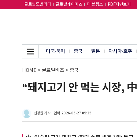
글로벌모빌리티
글로벌게이머즈
더 블링스
PDF지면보기
미국·북미
중국
일본
아시아·호주
HOME
>
글로벌비즈
>
중국
“돼지고기 안 먹는 시장, 
신경원 기자
입력
2026-05-27 05:35