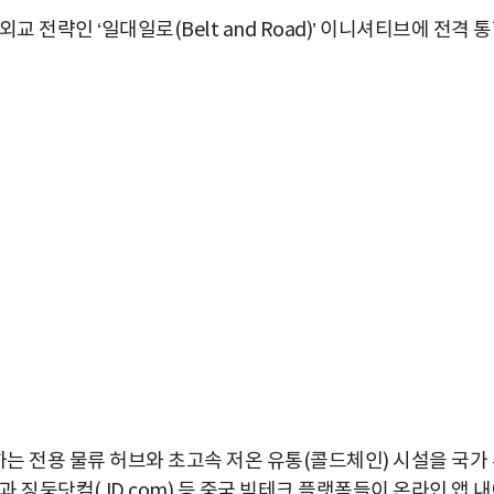
 전략인 ‘일대일로(Belt and Road)’ 이니셔티브에 전격 
박지수 아나운서가 타본 ‘전설의 무쏘’
하는 전용 물류 허브와 초고속 저온 유통(콜드체인) 시설을 국가
초보자도 반할 반전 매력”
)과 징둥닷컴(JD.com) 등 중국 빅테크 플랫폼들이 온라인 앱 