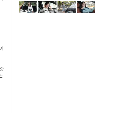
밀키
 중
단