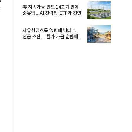
美 지속가능 펀드 14분기 만에
올
순유입…AI 전력망 ETF가 견인
자유현금흐름 쏠림에 빅테크
현금 소진… 월가 자금 순환매
확산