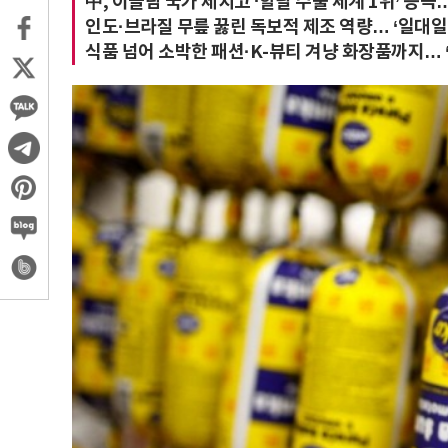
中, 이슬람 국가 제치고 ‘할랄 수출 세계 1위’ 등극…
인도·브라질 무릎 꿇린 독보적 제조 역량… ‘일대일
식품 넘어 소박한 패션·K-뷰티 겨냥 화장품까지… “