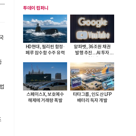
투데이 컴퍼니
중국
HD현대, 필리핀 함정·
알파벳, 36조원 채권
페루 잠수함 수주 유력
발행 추진…AI 투자
시험대
중
 법
스페이스X, 보호예수
타타그룹, 인도산 LFP
해제에 거래량 폭발
배터리 독자 개발
조