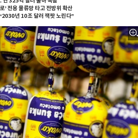
 연 325억 달러 출하 폭발
로’ 전용 물류망 타고 전방위 확산
2030년 10조 달러 잭팟 노린다”