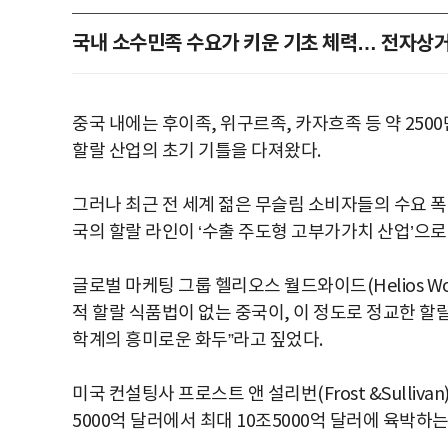
국내 소수민족 수요가 키운 기초 체력… 전자상거
중국 내에는 후이족, 위구르족, 카자흐족 등 약 250
할랄 산업의 초기 기틀을 다져왔다.
그러나 최근 전 세계 젊은 무슬림 소비자들의 수요 
국의 할랄 라인이 ‘수출 주도형 고부가가치 산업’으로
글로벌 마케팅 그룹 헬리오스 월드와이드(Helios W
적 할랄 식품법이 없는 중국이, 이 정도로 정교한 할
학계의 흥미로운 화두”라고 짚었다.
미국 컨설팅사 프로스트 앤 설리번(Frost &Sulliva
5000억 달러에서 최대 10조5000억 달러에 육박하