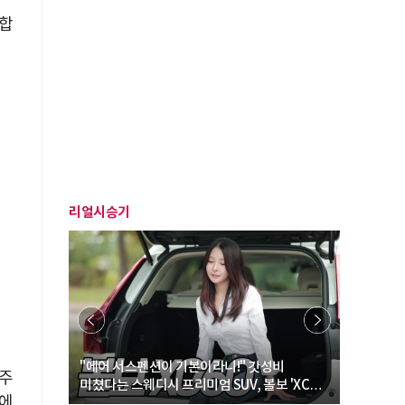
통합
리얼시승기
… “여성·
"에어 서스펜션이 기본이라니!" 갓성비
"디자인 대
 주
미쳤다는 스웨디시 프리미엄 SUV, 볼보 'XC60
크로스오버
내에
B5 울트라'