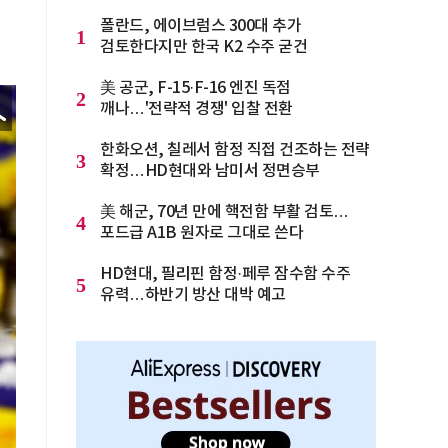
폴란드, 에이브럼스 300대 추가
1
검토한다지만 한국 K2 수주 굳건
美 공군, F-15·F-16 엔진 독점
2
깨나…'전략적 경쟁' 입찰 전환
한화오션, 칠레서 함정 직접 건조하는 전략
3
확정…HD현대와 남미서 정면승부
美 해군, 70년 만에 핵전함 부활 검토…
4
포드급 A1B 원자로 그대로 쓴다
HD현대, 필리핀 함정·페루 잠수함 수주
5
유력…하반기 방산 대박 예고