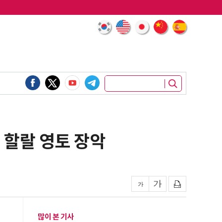
벌 할랄 영토 장악
많이 본 기사