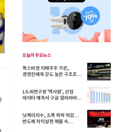
오늘의 주요뉴스
폭스바겐 지배주주 가문,
경영진에게 강도 높은 구조조정
주문
LG AI연구원 '엑사원', 산업
데이터 예측서 구글·알리바바
권
제쳐
닛케이지수, 소폭 하락 마감…
반도체 차익실현 매물 속
TOPIX 선...
글