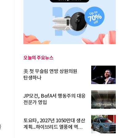
오늘의 주요뉴스
美 첫 무슬림 연방 상원의원
탄생하나
JP모건, BofA서 행동주의 대응
전문가 영입
토요타, 2027년 1050만대 생산
을
계획...하이브리드 열풍에 역대
최...