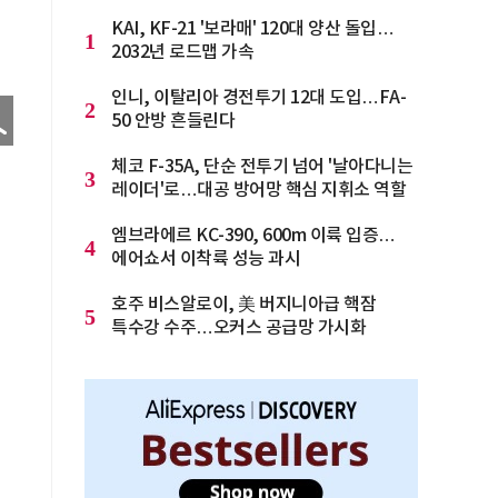
KAI, KF-21 '보라매' 120대 양산 돌입…
1
2032년 로드맵 가속
인니, 이탈리아 경전투기 12대 도입…FA-
2
50 안방 흔들린다
체코 F-35A, 단순 전투기 넘어 '날아다니는
3
레이더'로…대공 방어망 핵심 지휘소 역할
엠브라에르 KC-390, 600m 이륙 입증…
4
에어쇼서 이착륙 성능 과시
호주 비스알로이, 美 버지니아급 핵잠
5
특수강 수주…오커스 공급망 가시화