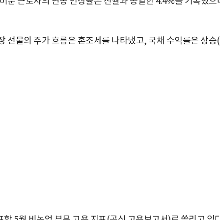
머문 근로자의 연봉 인상률은 전월과 동일한 4.4%를 기록했으
장 선물의 주가 흐름은 혼조세를 나타냈고, 국채 수익률은 상승
박지수 아나운서가 타본 ‘전설의 무쏘’
초보자도 반할 반전 매력”
표할 5월 비농업 부문 고용 지표(공식 고용보고서)로 쏠리고 있다