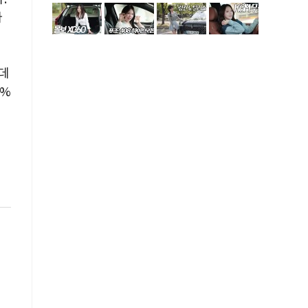
다
 데
5%