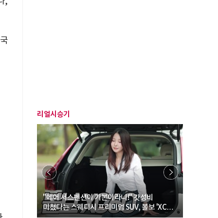
나,
(국
리얼시승기
… “여성·
"에어 서스펜션이 기본이라니!" 갓성비
"디자인 대
미쳤다는 스웨디시 프리미엄 SUV, 볼보 'XC60
크로스오버
.
B5 울트라'