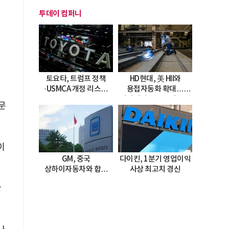
투데이 컴퍼니
토요타, 트럼프 정책
HD현대, 美 HII와
·USMCA 개정 리스크
용접자동화 확대…
직면
미시시피 조선소에 전격
문
도입
이
GM, 중국
다이킨, 1분기 영업이익
상하이자동차와 합작
사상 최고치 경신
20년 연장…
만
2047년까지 파트너십
지속