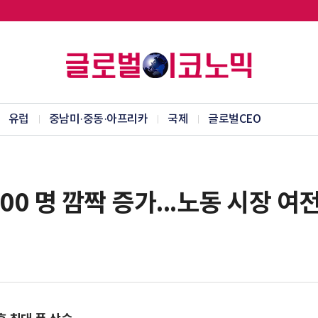
유럽
중남미·중동·아프리카
국제
글로벌CEO
000 명 깜짝 증가...노동 시장 여