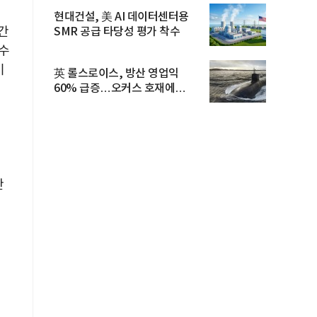
현대건설, 美 AI 데이터센터용
민간
SMR 공급 타당성 평가 착수
 수
이
英 롤스로이스, 방산 영업익
60% 급증…오커스 호재에
수주잔고 ...
만