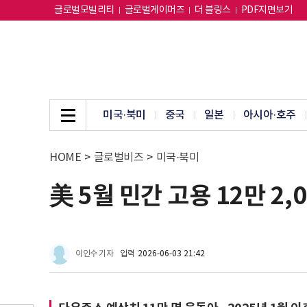
글로벌모빌리티
글로벌게이머즈
더 블링스
PDF지면보기
미국·북미
중국
일본
아시아·호주
HOME
>
글로벌비즈
>
미국·북미
美 5월 민간 고용 12만 2,
이인수 기자
입력
2026-06-03 21:42