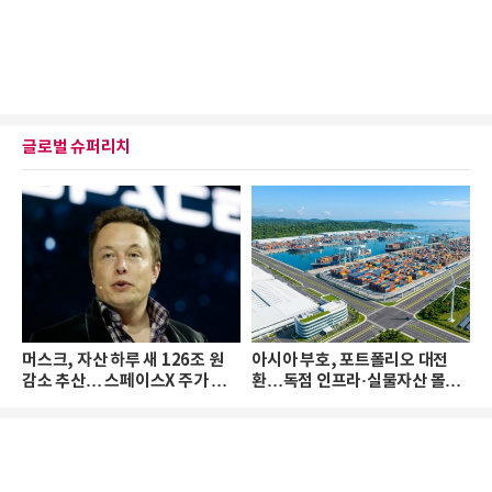
글로벌 슈퍼리치
머스크, 자산 하루 새 126조 원
아시아 부호, 포트폴리오 대전
감소 추산… 스페이스X 주가 하
환…독점 인프라·실물자산 몰린
락 때문
다