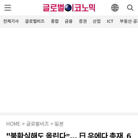
전체기사
글로벌비즈
종합
금융
증권
산업
ICT
부동산·공
HOME
>
글로벌비즈
>
일본
"불확실해도 올린다”... 日 우에다 총재, 6