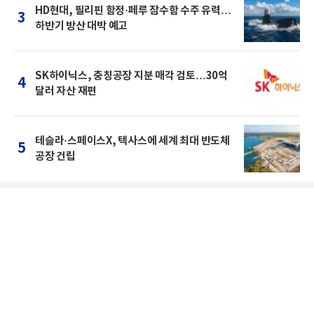
HD현대, 필리핀 함정·페루 잠수함 수주 유력…
3
하반기 방산 대박 예고
SK하이닉스, 충칭공장 지분 매각 검토…30억
4
달러 자산 재편
테슬라·스페이스X, 텍사스에 세계 최대 반도체
5
공장 건립