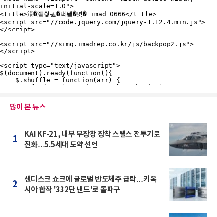
많이 본 뉴스
KAI KF-21, 내부 무장창 장착 스텔스 전투기로
1
진화…5.5세대 도약 선언
샌디스크 쇼크에 글로벌 반도체주 급락…키옥
2
시아 합작 '332단 낸드'로 돌파구