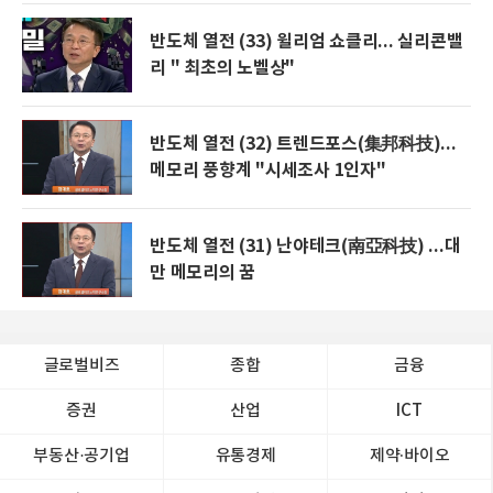
반도체 열전 (33) 윌리엄 쇼클리... 실리콘밸
리 " 최초의 노벨상"
반도체 열전 (32) 트렌드포스(集邦科技)...
메모리 풍향계 "시세조사 1인자"
반도체 열전 (31) 난야테크(南亞科技) ...대
만 메모리의 꿈
글로벌비즈
종합
금융
증권
산업
ICT
부동산·공기업
유통경제
제약∙바이오