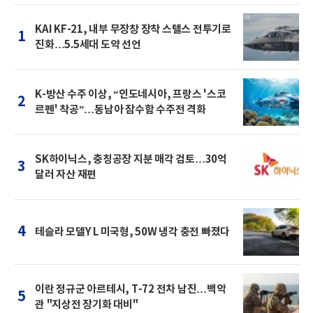
KAI KF-21, 내부 무장창 장착 스텔스 전투기로
1
진화…5.5세대 도약 선언
K-방산 수주 이상, “인도네시아, 프랑스 '스코
2
르펜' 착공”…동남아 잠수함 수주전 격화
SK하이닉스, 충칭공장 지분 매각 검토…30억
3
달러 자산 재편
4
테슬라 모델Y L 미국형, 50W 냉각 충전 빠졌다
이란 정규군 아르테시, T-72 전차 남진…백악
5
관 "지상전 장기화 대비"