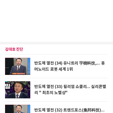
김대호 진단
반도체 열전 (34) 유니트리 宇樹科技,... 휴
머노이드 로봇 세계 1위
반도체 열전 (33) 윌리엄 쇼클리... 실리콘밸
리 " 최초의 노벨상"
반도체 열전 (32) 트렌드포스(集邦科技)...