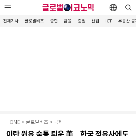
전체기사
글로벌비즈
종합
금융
증권
산업
ICT
부동산·공
HOME
>
글로벌비즈
>
국제
이란 원유 숨통 틔운 美…한국 정유사에도