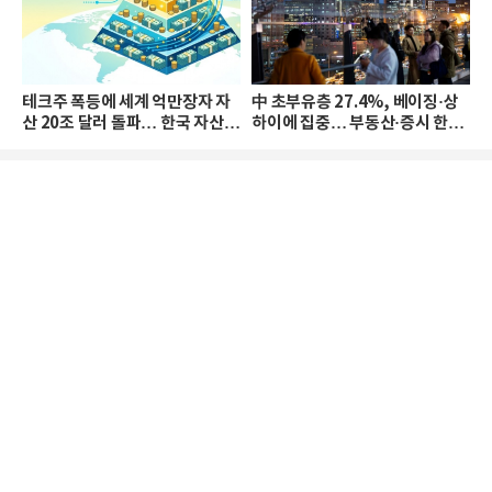
테크주 폭등에 세계 억만장자 자
中 초부유층 27.4%, 베이징·상
산 20조 달러 돌파… 한국 자산
하이에 집중… 부동산·증시 한파
격차 확대
로 자산은 소폭 감소