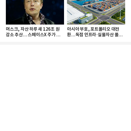
머스크, 자산 하루 새 126조 원
아시아 부호, 포트폴리오 대전
감소 추산… 스페이스X 주가 하
환…독점 인프라·실물자산 몰린
락 때문
다