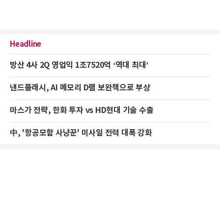
Headline
방산 4사 2Q 영업익 1조7520억 ‘역대 최대’
낸드플래시, AI 메모리 D램 보완책으로 부상
마스가 전략, 한화 투자 vs HD현대 기술 수출
中, '항공모함 사냥꾼' 미사일 전력 대폭 강화