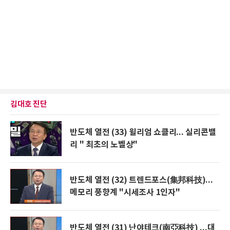
김대호 진단
반도체 열전 (33) 윌리엄 쇼클리... 실리콘밸
리 " 최초의 노벨상"
반도체 열전 (32) 트렌드포스(集邦科技)...
메모리 풍향계 "시세조사 1인자"
반도체 열전 (31) 난야테크(南亞科技) ...대