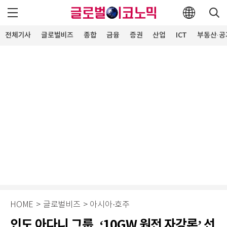
전체기사
글로벌비즈
종합
금융
증권
산업
ICT
부동산·공
HOME
>
글로벌비즈
>
아시아·호주
인도 아다니 그룹, ‘10GW 원전 자강론’ 선