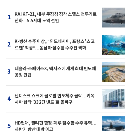
KAI KF-21, 내부 무장창 장착 스텔스 전투기로
1
진화…5.5세대 도약 선언
K-방산 수주 이상, “인도네시아, 프랑스 '스코
2
르펜' 착공”…동남아 잠수함 수주전 격화
테슬라·스페이스X, 텍사스에 세계 최대 반도체
3
공장 건립
샌디스크 쇼크에 글로벌 반도체주 급락…키옥
4
시아 합작 '332단 낸드'로 돌파구
HD현대, 필리핀 함정·페루 잠수함 수주 유력…
5
하반기 방산 대박 예고