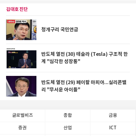
김대호 진단
청개구리 국민연금
반도체 열전 (30) 테슬라 (Tesla) 구조적 한
계 "심각한 성장통"
반도체 열전 (29) 페이팔 마피아...실리콘밸
리 "무서운 아이들"
글로벌비즈
종합
금융
증권
산업
ICT