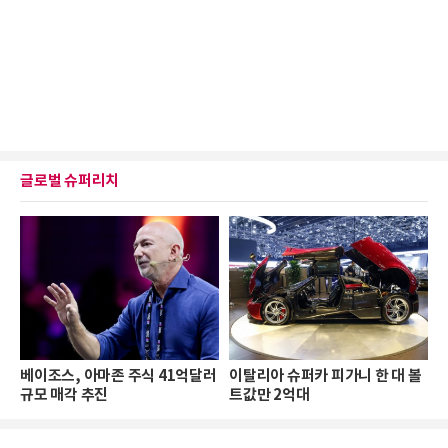
글로벌 슈퍼리치
베이조스, 아마존 주식 41억달러
이탈리아 슈퍼카 피가니 한 대 볼
규모 매각 추진
트값만 2억대