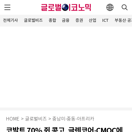
전체기사
글로벌비즈
종합
금융
증권
산업
ICT
부동산·공
HOME
>
글로벌비즈
>
중남미·중동·아프리카
코발트 70% 쥔 콩고, 글렌코어·CMOC에