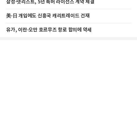
삼성·넷리스트, 5년 특허 라이선스 계약 체결
美·日 개입에도 신흥국 캐리트레이드 건재
유가, 이란·오만 호르무즈 항로 합의에 약세