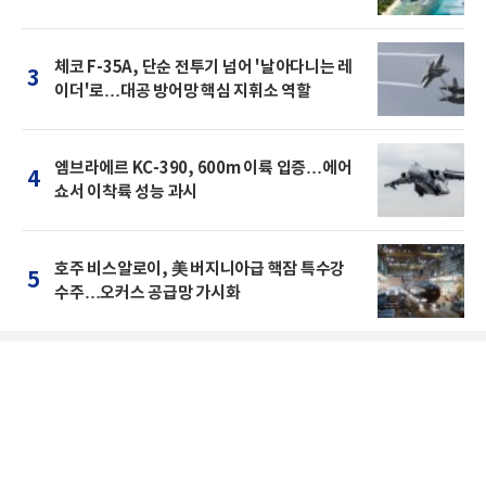
체코 F-35A, 단순 전투기 넘어 '날아다니는 레
3
이더'로…대공 방어망 핵심 지휘소 역할
엠브라에르 KC-390, 600m 이륙 입증…에어
4
쇼서 이착륙 성능 과시
호주 비스알로이, 美 버지니아급 핵잠 특수강
5
수주…오커스 공급망 가시화