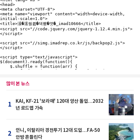
많이 본 뉴스
KAI, KF-21 '보라매' 120대 양산 돌입…2032
1
년 로드맵 가속
인니, 이탈리아 경전투기 12대 도입…FA-50
2
안방 흔들린다