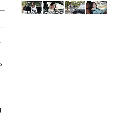
부
주
렌