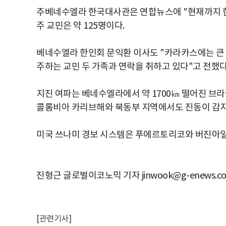
주베네수엘라 한국대사관은 연합뉴스에 "현재까지 한
주 교민은 약 125명이다.
베네수엘라 한인회 문익환 이사도 "카라카스에는 큰 
주하는 교민 두 가족과 연락을 취하고 있다"고 전했다
지진 여파는 베네수엘라에서 약 1700㎞ 떨어진 브
콜롬비아 카리브해와 북동부 지역에서도 진동이 감지
미국 쓰나미 경보 시스템은 푸에르토리코와 버진아일
진형근 글로벌이코노믹 기자 jinwook@g-enews.c
[관련기사]