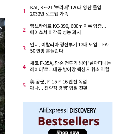
KAI, KF-21 '보라매' 120대 양산 돌입…
1
2032년 로드맵 가속
엠브라에르 KC-390, 600m 이륙 입증…
2
에어쇼서 이착륙 성능 과시
인니, 이탈리아 경전투기 12대 도입…FA-
3
50 안방 흔들린다
체코 F-35A, 단순 전투기 넘어 '날아다니는
4
레이더'로…대공 방어망 핵심 지휘소 역할
美 공군, F-15·F-16 엔진 독점
5
깨나…'전략적 경쟁' 입찰 전환