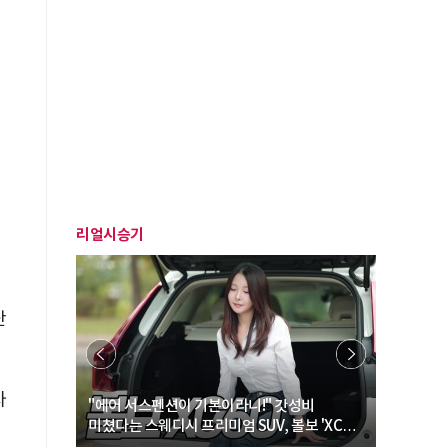
리얼시승기
단
자
… “여성·
"에어 서스펜션이 기본이라니!" 갓성비
"디자인 대
미쳤다는 스웨디시 프리미엄 SUV, 볼보 'XC60
크로스오버
B5 울트라'