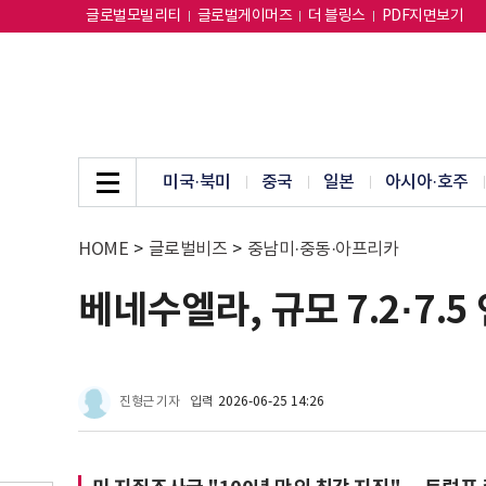
글로벌모빌리티
글로벌게이머즈
더 블링스
PDF지면보기
미국·북미
중국
일본
아시아·호주
HOME
>
글로벌비즈
>
중남미·중동·아프리카
베네수엘라, 규모 7.2·7.
진형근 기자
입력
2026-06-25 14:26