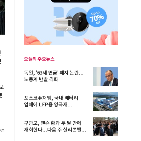
긴
오늘의 주요뉴스
렸
독일, '63세 연금' 폐지 논란…
노동계 반발 격화
오
했
포스코퓨처엠, 국내 배터리
업체에 LFP용 양극재
장기공급계약
했
구광모, 젠슨 황과 두 달 만에
0㎞
재회한다…다음 주 실리콘밸리
방...