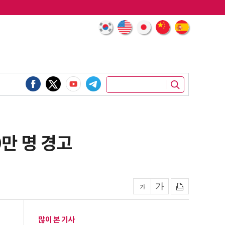
0만 명 경고
많이 본 기사