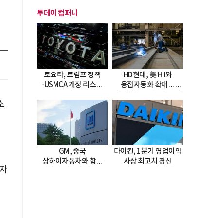
투데이 컴퍼니
토요타, 트럼프 정책
HD현대, 美 HII와
·USMCA 개정 리스크
용접자동화 확대…
직면
미시시피 조선소에 전격
소
도입
GM, 중국
다이킨, 1분기 영업이익
상하이자동차와 합작
사상 최고치 경신
망자
20년 연장…
2047년까지 파트너십
지속