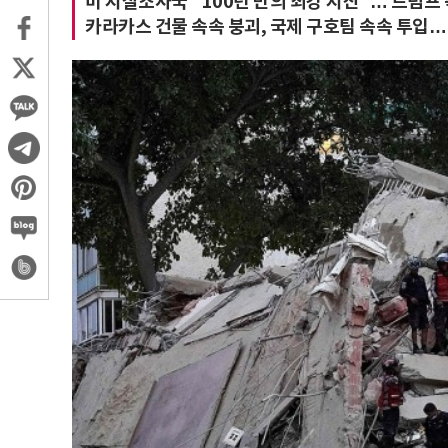
미 지질조사국 "100년 만의 최강 지진"… 트럼프 
카라카스 건물 속속 붕괴, 국제 구호팀 속속 투입…