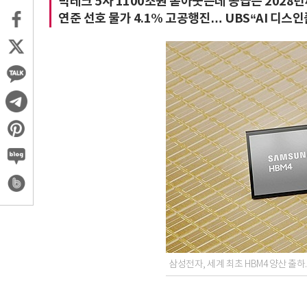
빅테크 5사 1100조원 쏟아붓는데 공급은 202
연준 선호 물가 4.1% 고공행진… UBS“AI 디스인
삼성전자, 세계 최초 HBM4 양산 출