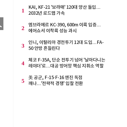
KAI, KF-21 '보라매' 120대 양산 돌입…
1
2032년 로드맵 가속
엠브라에르 KC-390, 600m 이륙 입증…
2
에어쇼서 이착륙 성능 과시
인니, 이탈리아 경전투기 12대 도입…FA-
3
50 안방 흔들린다
체코 F-35A, 단순 전투기 넘어 '날아다니는
4
레이더'로…대공 방어망 핵심 지휘소 역할
美 공군, F-15·F-16 엔진 독점
5
깨나…'전략적 경쟁' 입찰 전환