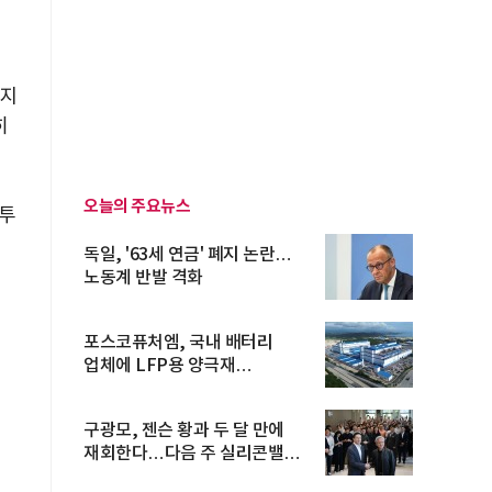
까지
히
오늘의 주요뉴스
 투
독일, '63세 연금' 폐지 논란…
노동계 반발 격화
포스코퓨처엠, 국내 배터리
업체에 LFP용 양극재
장기공급계약
구광모, 젠슨 황과 두 달 만에
재회한다…다음 주 실리콘밸리
방...