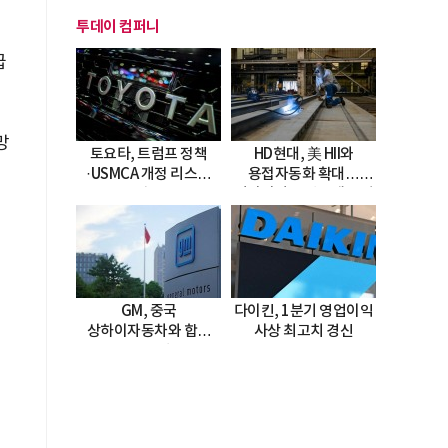
투데이 컴퍼니
급
망
토요타, 트럼프 정책
HD현대, 美 HII와
·USMCA 개정 리스크
용접자동화 확대…
직면
미시시피 조선소에 전격
도입
GM, 중국
다이킨, 1분기 영업이익
상하이자동차와 합작
사상 최고치 경신
20년 연장…
2047년까지 파트너십
지속