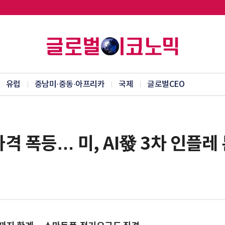
유럽
중남미·중동·아프리카
국제
글로벌CEO
격 폭등… 미, AI發 3차 인플레