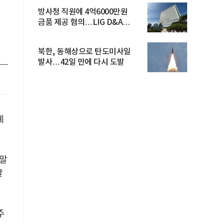
방사청 직원에 4억6000만원
금품 제공 혐의…LIG D&A
임직원 구속
북한, 동해상으로 탄도미사일
발사…42일 만에 다시 도발
계
 말
할
주