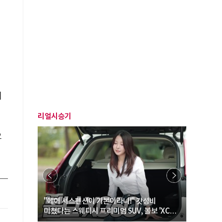
시
체
리얼시승기
으
… “여성·
"에어 서스펜션이 기본이라니!" 갓성비
"디자인 대
미쳤다는 스웨디시 프리미엄 SUV, 볼보 'XC60
크로스오버
B5 울트라'