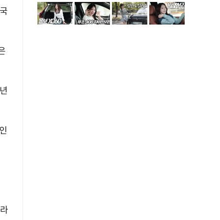
미국
은
1년
격인
행
이라