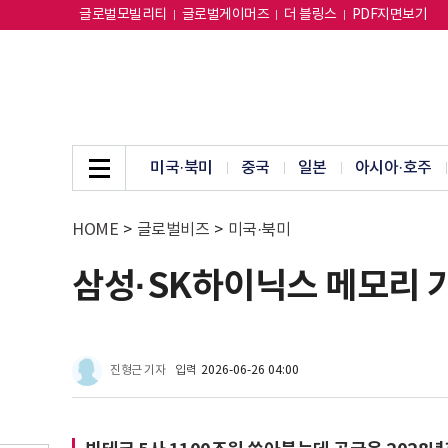
글로벌모빌리티
글로벌게이머즈
더 블링스
PDF지면보기
미국·북미
중국
일본
아시아·호주
HOME
>
글로벌비즈
>
미국·북미
삼성·SK하이닉스 메모리 가
진형근 기자
입력
2026-06-26 04:00