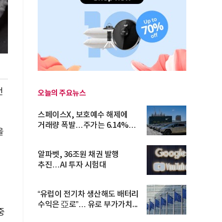
전
오늘의 주요뉴스
스페이스X, 보호예수 해제에
거래량 폭발…주가는 6.14%
을
반등
알파벳, 36조원 채권 발행
추진…AI 투자 시험대
“유럽이 전기차 생산해도 배터리
수익은 亞로”… 유로 부가가치...
중