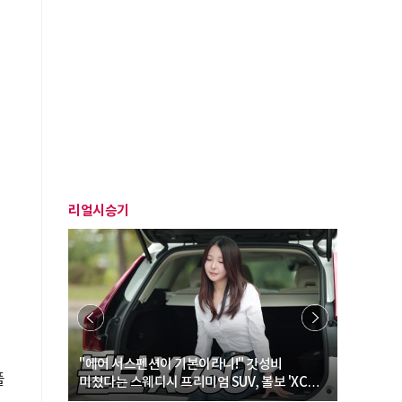
리얼시승기
려
기
… “여성·
"에어 서스펜션이 기본이라니!" 갓성비
"디자인 대
플
미쳤다는 스웨디시 프리미엄 SUV, 볼보 'XC60
크로스오버
B5 울트라'