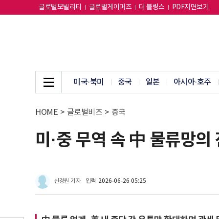
글로벌모빌리티
글로벌게이머즈
더 블링스
PDF지면보기
미국·북미
중국
일본
아시아·호주
HOME
>
글로벌비즈
>
중국
미·중 무역 속 中 물류망의
신경원 기자
입력
2026-06-26 05:25