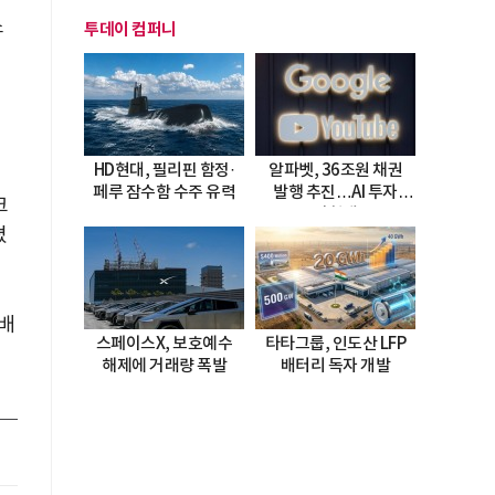
소
투데이 컴퍼니
HD현대, 필리핀 함정·
알파벳, 36조원 채권
페루 잠수함 수주 유력
발행 추진…AI 투자
크
시험대
졌
서배
스페이스X, 보호예수
타타그룹, 인도산 LFP
해제에 거래량 폭발
배터리 독자 개발