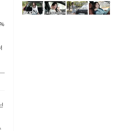
0%
서
닌
수