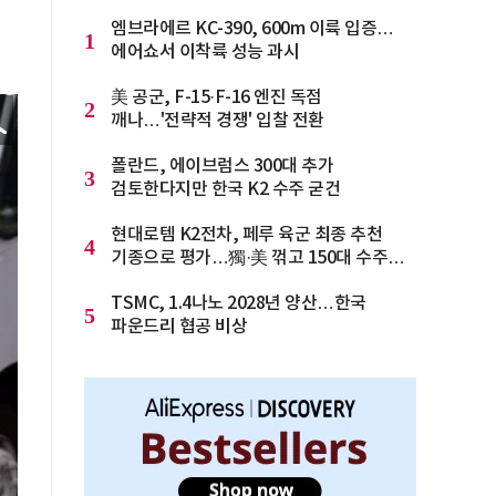
엠브라에르 KC-390, 600m 이륙 입증…
1
에어쇼서 이착륙 성능 과시
美 공군, F-15·F-16 엔진 독점
2
깨나…'전략적 경쟁' 입찰 전환
폴란드, 에이브럼스 300대 추가
3
검토한다지만 한국 K2 수주 굳건
현대로템 K2전차, 페루 육군 최종 추천
4
기종으로 평가…獨·美 꺾고 150대 수주
청신호
TSMC, 1.4나노 2028년 양산…한국
5
파운드리 협공 비상