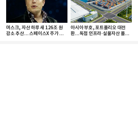
머스크, 자산 하루 새 126조 원
아시아 부호, 포트폴리오 대전
감소 추산… 스페이스X 주가 하
환…독점 인프라·실물자산 몰린
락 때문
다