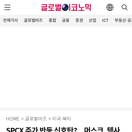
전체기사
글로벌비즈
종합
금융
증권
산업
ICT
부동산·공
HOME
>
글로벌비즈
>
미국·북미
SPCX 주가 반등 신호탄?…머스크, 텍사