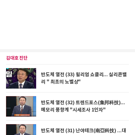
김대호 진단
반도체 열전 (33) 윌리엄 쇼클리... 실리콘밸
리 " 최초의 노벨상"
반도체 열전 (32) 트렌드포스(集邦科技)...
메모리 풍향계 "시세조사 1인자"
반도체 열전 (31) 난야테크(南亞科技) ...대