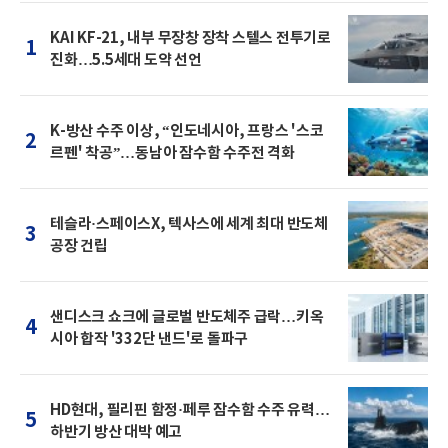
KAI KF-21, 내부 무장창 장착 스텔스 전투기로
1
진화…5.5세대 도약 선언
K-방산 수주 이상, “인도네시아, 프랑스 '스코
2
르펜' 착공”…동남아 잠수함 수주전 격화
테슬라·스페이스X, 텍사스에 세계 최대 반도체
3
공장 건립
샌디스크 쇼크에 글로벌 반도체주 급락…키옥
4
시아 합작 '332단 낸드'로 돌파구
HD현대, 필리핀 함정·페루 잠수함 수주 유력…
5
하반기 방산 대박 예고