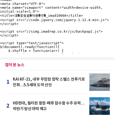
많이 본 뉴스
KAI KF-21, 내부 무장창 장착 스텔스 전투기로
1
진화…5.5세대 도약 선언
HD현대, 필리핀 함정·페루 잠수함 수주 유력…
2
하반기 방산 대박 예고