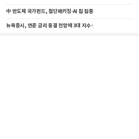
中 반도체 국가펀드, 첨단패키징·AI 칩 집중
뉴욕증시, 연준 금리 동결 전망에 3대 지수↑