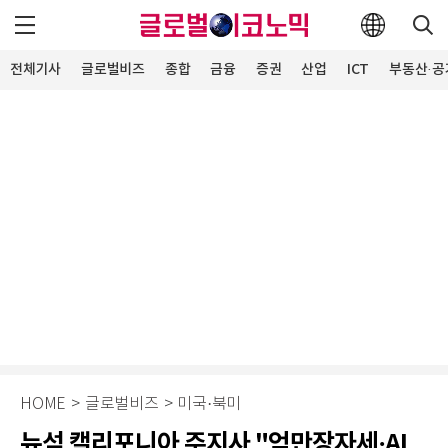
전체기사
글로벌비즈
종합
금융
증권
산업
ICT
부동산·공
HOME
>
글로벌비즈
>
미국·북미
뉴섬 캘리포니아 주지사 "억만장자세·AI