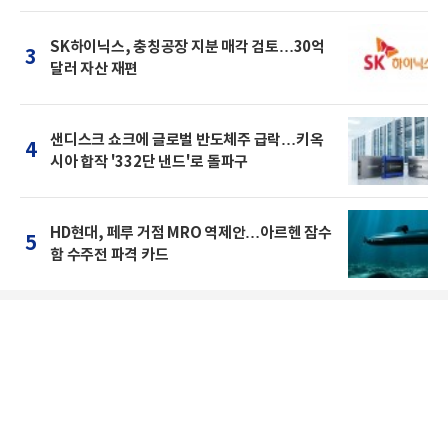
SK하이닉스, 충칭공장 지분 매각 검토…30억
3
달러 자산 재편
샌디스크 쇼크에 글로벌 반도체주 급락…키옥
4
시아 합작 '332단 낸드'로 돌파구
HD현대, 페루 거점 MRO 역제안…아르헨 잠수
5
함 수주전 파격 카드