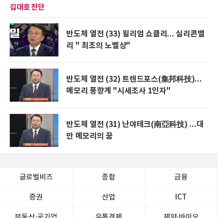
김대호 진단
반도체 열전 (33) 윌리엄 쇼클리... 실리콘밸
리 " 최초의 노벨상"
반도체 열전 (32) 트렌드포스(集邦科技)...
메모리 풍향계 "시세조사 1인자"
반도체 열전 (31) 난야테크(南亞科技) ...대
만 메모리의 꿈
글로벌비즈
종합
금융
증권
산업
ICT
부동산·공기업
유통경제
제약∙바이오