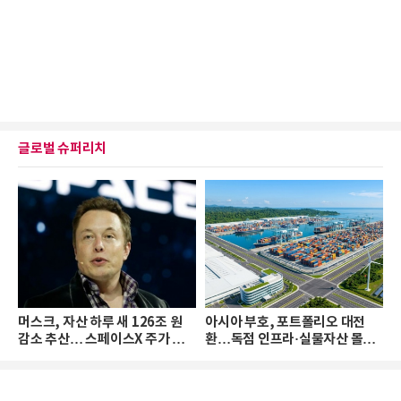
글로벌 슈퍼리치
머스크, 자산 하루 새 126조 원
아시아 부호, 포트폴리오 대전
감소 추산… 스페이스X 주가 하
환…독점 인프라·실물자산 몰린
락 때문
다