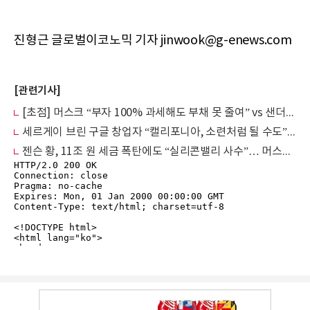
진형근 글로벌이코노믹 기자 jinwook@g-enews.com
[관련기사]
[초점] 머스크 “부자 100% 과세해도 부채 못 줄여” vs 샌더스 “5%만 걷어도 1인당 3000달러 지급”
세르게이 브린 구글 창업자 “캘리포니아, 소련처럼 될 수도”...부유세 반대
젠슨 황, 11조 원 세금 폭탄에도 “실리콘밸리 사수”… 머스크와 정반대 ‘나 홀로 역주행’