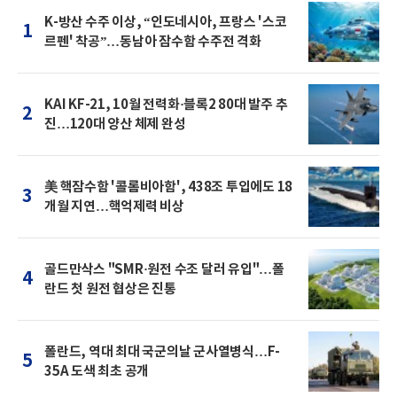
K-방산 수주 이상, “인도네시아, 프랑스 '스코
1
르펜' 착공”…동남아 잠수함 수주전 격화
KAI KF-21, 10월 전력화·블록2 80대 발주 추
2
진…120대 양산 체제 완성
美 핵잠수함 '콜롬비아함', 438조 투입에도 18
3
개월 지연…핵억제력 비상
골드만삭스 "SMR·원전 수조 달러 유입"…폴
4
란드 첫 원전 협상은 진통
폴란드, 역대 최대 국군의날 군사열병식…F-
5
35A 도색 최초 공개