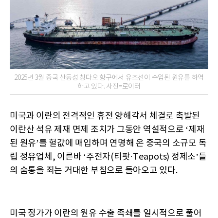
2025년 3월 중국 산둥성 칭다오 항구에서 유조선이 수입된 원유를 하역
하고 있다. 사진=로이터
미국과 이란의 전격적인 휴전 양해각서 체결로 촉발된
이란산 석유 제재 면제 조치가 그동안 역설적으로 ‘제재
된 원유’를 헐값에 매입하며 연명해 온 중국의 소규모 독
립 정유업체, 이른바 ‘주전자(티팟·Teapots) 정제소’들
의 숨통을 죄는 거대한 부침으로 돌아오고 있다.
미국 정가가 이란의 원유 수출 족쇄를 일시적으로 풀어