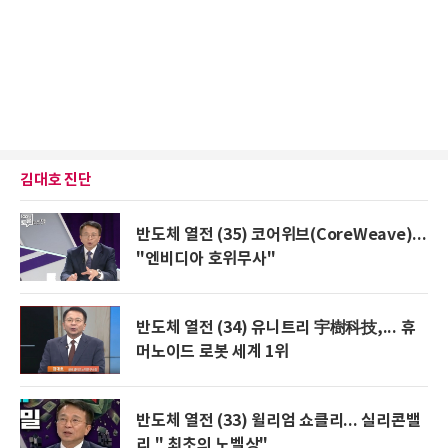
김대호 진단
반도체 열전 (35) 코어위브(CoreWeave)...
"엔비디아 호위무사"
반도체 열전 (34) 유니트리 宇樹科技,... 휴
머노이드 로봇 세계 1위
반도체 열전 (33) 윌리엄 쇼클리... 실리콘밸
리 " 최초의 노벨상"