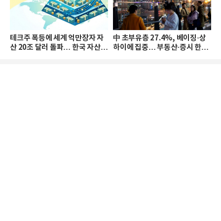
테크주 폭등에 세계 억만장자 자
中 초부유층 27.4%, 베이징·상
산 20조 달러 돌파… 한국 자산
하이에 집중… 부동산·증시 한파
격차 확대
로 자산은 소폭 감소