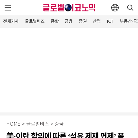
전체기사
글로벌비즈
종합
금융
증권
산업
ICT
부동산·공
HOME
>
글로벌비즈
>
중국
美·이란 합의에 따른 ‘석유 제재 면제’ 폭