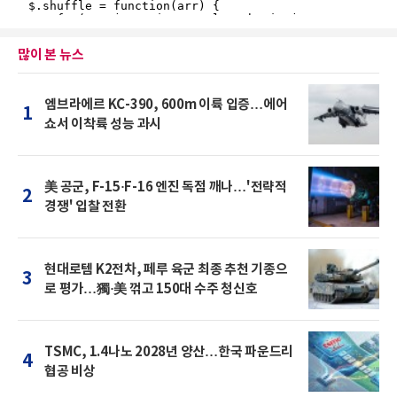
많이 본 뉴스
엠브라에르 KC-390, 600m 이륙 입증…에어
1
쇼서 이착륙 성능 과시
美 공군, F-15·F-16 엔진 독점 깨나…'전략적
2
경쟁' 입찰 전환
현대로템 K2전차, 페루 육군 최종 추천 기종으
3
로 평가…獨·美 꺾고 150대 수주 청신호
TSMC, 1.4나노 2028년 양산…한국 파운드리
4
협공 비상