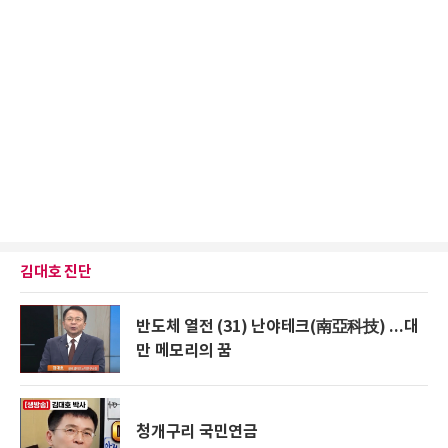
김대호 진단
반도체 열전 (31) 난야테크(南亞科技) ...대
만 메모리의 꿈
청개구리 국민연금