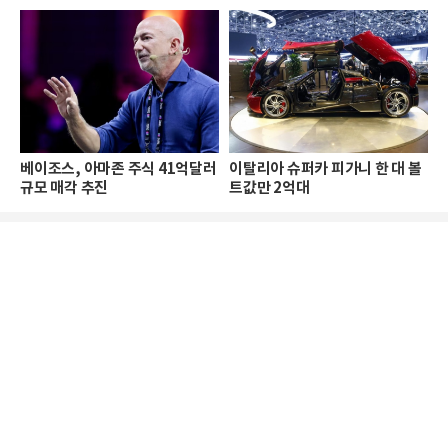
베이조스, 아마존 주식 41억달러
이탈리아 슈퍼카 피가니 한 대 볼
규모 매각 추진
트값만 2억대