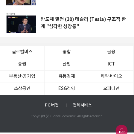
반도체 열전 (30) 테슬라 (Tesla) 구조적 한
계 "심각한 성장통"
글로벌비즈
종합
금융
증권
산업
ICT
부동산·공기업
유통경제
제약∙바이오
소상공인
ESG경영
오피니언
PC 버전
전체서비스
Copyright (c) Global Economic. All rights reserved.