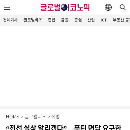
전체기사
글로벌비즈
종합
금융
증권
산업
ICT
부동산·공
HOME
>
글로벌비즈
>
유럽
“전선 실상 알리겠다”…푸틴 면담 요구한