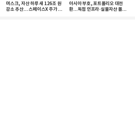
머스크, 자산 하루 새 126조 원
아시아 부호, 포트폴리오 대전
감소 추산… 스페이스X 주가 하
환…독점 인프라·실물자산 몰린
락 때문
다