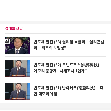
김대호 진단
반도체 열전 (33) 윌리엄 쇼클리... 실리콘밸
리 " 최초의 노벨상"
반도체 열전 (32) 트렌드포스(集邦科技)...
메모리 풍향계 "시세조사 1인자"
반도체 열전 (31) 난야테크(南亞科技) ...대
만 메모리의 꿈