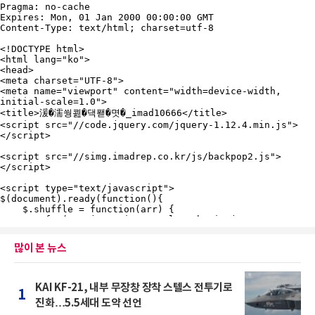
많이 본 뉴스
KAI KF-21, 내부 무장창 장착 스텔스 전투기로
1
진화…5.5세대 도약 선언