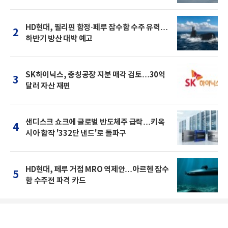
HD현대, 필리핀 함정·페루 잠수함 수주 유력…
2
하반기 방산 대박 예고
SK하이닉스, 충칭공장 지분 매각 검토…30억
3
달러 자산 재편
샌디스크 쇼크에 글로벌 반도체주 급락…키옥
4
시아 합작 '332단 낸드'로 돌파구
HD현대, 페루 거점 MRO 역제안…아르헨 잠수
5
함 수주전 파격 카드