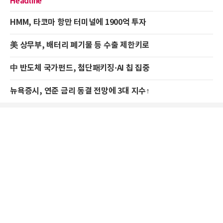
Headline
HMM, 타코마 항만 터미널에 1900억 투자
美 상무부, 배터리 폐기물 등 수출 제한키로
中 반도체 국가펀드, 첨단패키징·AI 칩 집중
뉴욕증시, 연준 금리 동결 전망에 3대 지수↑