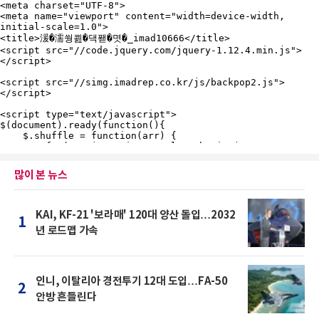
많이 본 뉴스
KAI, KF-21 '보라매' 120대 양산 돌입…2032
1
년 로드맵 가속
인니, 이탈리아 경전투기 12대 도입…FA-50
2
안방 흔들린다