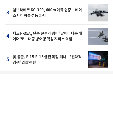
엠브라에르 KC-390, 600m 이륙 입증…에어
3
쇼서 이착륙 성능 과시
체코 F-35A, 단순 전투기 넘어 '날아다니는 레
4
이더'로…대공 방어망 핵심 지휘소 역할
美 공군, F-15·F-16 엔진 독점 깨나…'전략적
5
경쟁' 입찰 전환