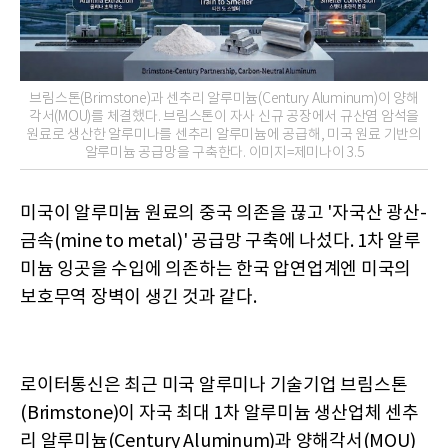
브림스톤(Brimstone)과 센추리 알루미늄(Century Aluminum)이 양해
각서(MOU)를 체결했다. 브림스톤이 자사 신규 공장에서 규산염 암석을
원료로 생산한 알루미나를 센추리 알루미늄에 공급해, 미국 원료 기반의
알루미늄 공급망을 구축한다. 이미지=제미나이 3.5
미국이 알루미늄 원료의 중국 의존을 끊고 '자국산 광산-
금속(mine to metal)' 공급망 구축에 나섰다. 1차 알루
미늄 잉곳을 수입에 의존하는 한국 압연업계엔 미국의
보호무역 장벽이 생긴 것과 같다.
로이터통신은 최근 미국 알루미나 기술기업 브림스톤
(Brimstone)이 자국 최대 1차 알루미늄 생산업체 센추
리 알루미늄(Century Aluminum)과 양해각서(MOU)