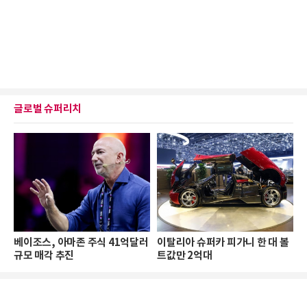
글로벌 슈퍼리치
베이조스, 아마존 주식 41억달러
이탈리아 슈퍼카 피가니 한 대 볼
규모 매각 추진
트값만 2억대