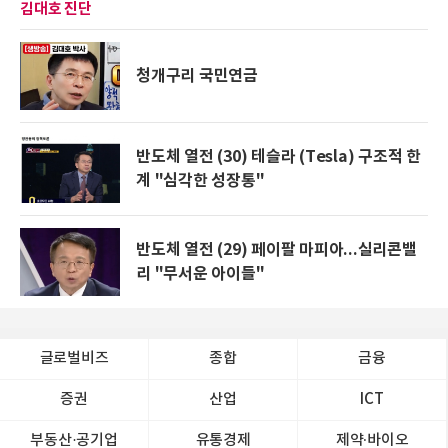
김대호 진단
청개구리 국민연금
반도체 열전 (30) 테슬라 (Tesla) 구조적 한
계 "심각한 성장통"
반도체 열전 (29) 페이팔 마피아...실리콘밸
리 "무서운 아이들"
글로벌비즈
종합
금융
증권
산업
ICT
부동산·공기업
유통경제
제약∙바이오