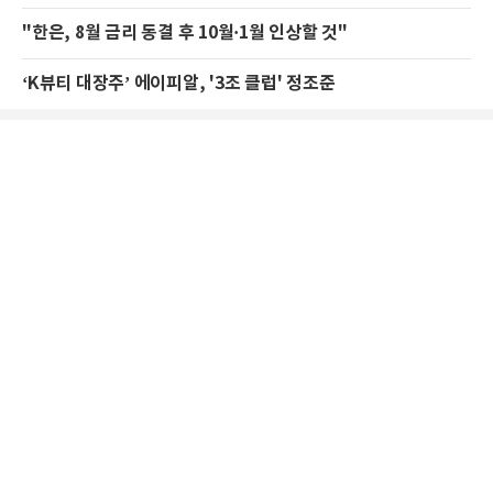
"한은, 8월 금리 동결 후 10월·1월 인상할 것"
‘K뷰티 대장주’ 에이피알, '3조 클럽' 정조준