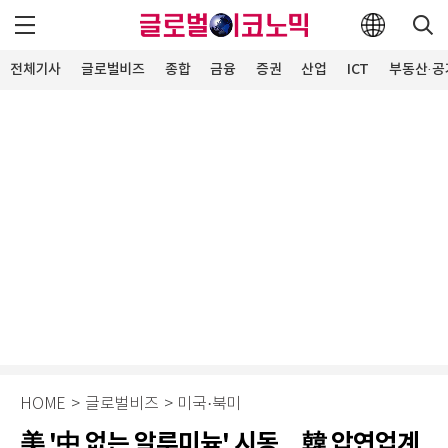
전체기사
글로벌비즈
종합
금융
증권
산업
ICT
부동산·공
HOME
>
글로벌비즈
>
미국·북미
美 '中 없는 알루미늄' 시동…韓 압연업계