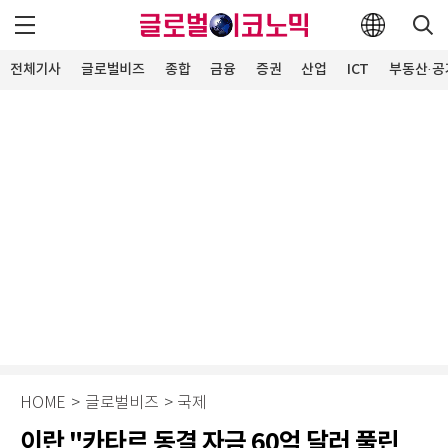
전체기사
글로벌비즈
종합
금융
증권
산업
ICT
부동산·공
HOME
>
글로벌비즈
>
국제
이란 "카타르 동결 자금 60억 달러 풀린