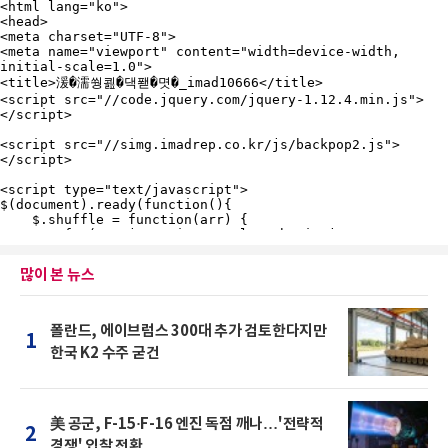
많이 본 뉴스
폴란드, 에이브럼스 300대 추가 검토한다지만
1
한국 K2 수주 굳건
美 공군, F-15·F-16 엔진 독점 깨나…'전략적
2
경쟁' 입찰 전환