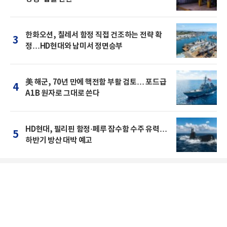
한화오션, 칠레서 함정 직접 건조하는 전략 확
3
정…HD현대와 남미서 정면승부
美 해군, 70년 만에 핵전함 부활 검토… 포드급
4
A1B 원자로 그대로 쓴다
HD현대, 필리핀 함정·페루 잠수함 수주 유력…
5
하반기 방산 대박 예고