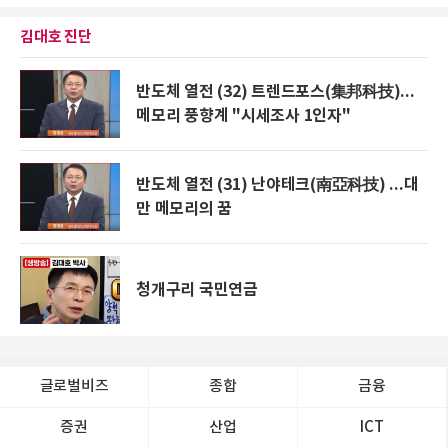
김대호 진단
반도체 열전 (32) 트렌드포스(集邦科技)...
메모리 풍향계 "시세조사 1인자"
반도체 열전 (31) 난야테크(南亞科技) ...대
만 메모리의 꿈
청개구리 국민연금
글로벌비즈
종합
금융
증권
산업
ICT