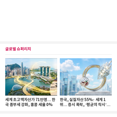
글로벌 슈퍼리치
세계 초고액자산가 71만명… 한
한국, 실질자산 55%↑ 세계 1
국 종부세 강화, 홍콩 세율 0%
위… 증시 폭락, ‘평균의 착시’와
부의 유동성 위기