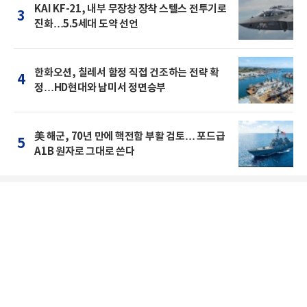
KAI KF-21, 내부 무장창 장착 스텔스 전투기로
3
진화…5.5세대 도약 선언
한화오션, 칠레서 함정 직접 건조하는 전략 확
4
정…HD현대와 남미서 정면승부
美 해군, 70년 만에 핵전함 부활 검토… 포드급
5
A1B 원자로 그대로 쓴다