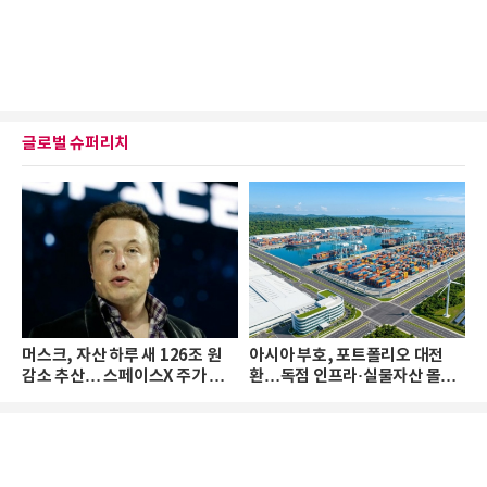
글로벌 슈퍼리치
머스크, 자산 하루 새 126조 원
아시아 부호, 포트폴리오 대전
감소 추산… 스페이스X 주가 하
환…독점 인프라·실물자산 몰린
락 때문
다