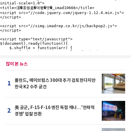
많이 본 뉴스
폴란드, 에이브럼스 300대 추가 검토한다지만
1
한국 K2 수주 굳건
美 공군, F-15·F-16 엔진 독점 깨나…'전략적
2
경쟁' 입찰 전환