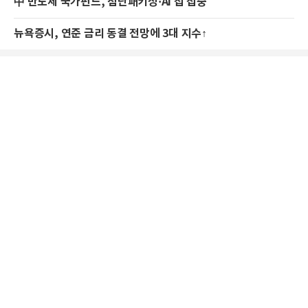
中 반도체 국가펀드, 첨단패키징·AI 칩 집중
뉴욕증시, 연준 금리 동결 전망에 3대 지수↑