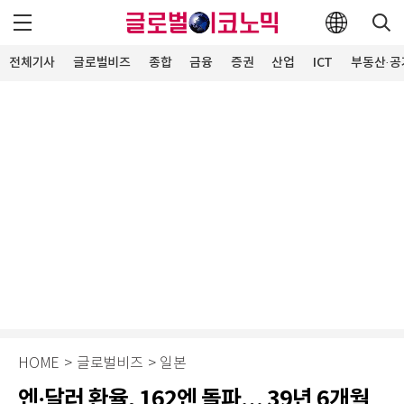
전체기사
글로벌비즈
종합
금융
증권
산업
ICT
부동산·공
HOME
>
글로벌비즈
>
일본
엔·달러 환율, 162엔 돌파… 39년 6개월