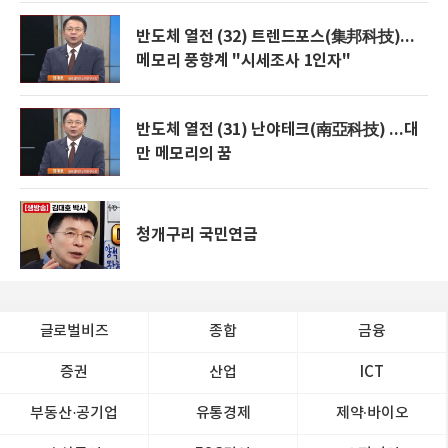
반도체 열전 (32) 트렌드포스(集邦科技)...
메모리 풍향계 "시세조사 1인자"
반도체 열전 (31) 난야테크(南亞科技) ...대
만 메모리의 꿈
청개구리 국민연금
글로벌비즈
종합
금융
증권
산업
ICT
부동산·공기업
유통경제
제약∙바이오