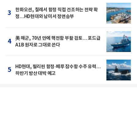
한화오션, 칠레서 함정 직접 건조하는 전략 확
3
정…HD현대와 남미서 정면승부
美 해군, 70년 만에 핵전함 부활 검토… 포드급
4
A1B 원자로 그대로 쓴다
HD현대, 필리핀 함정·페루 잠수함 수주 유력…
5
하반기 방산 대박 예고