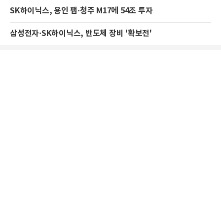
SK하이닉스, 용인 팹·청주 M17에 54조 투자
삼성전자·SK하이닉스, 반도체 장비 '확보전'