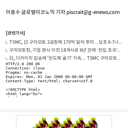
이용수 글로벌이코노믹 기자 piscrait@g-enews.com
[관련기사]
TSMC, 日 구마모토 2공장에 170억 달러 투자…당초 6·7나노→3나노로 전격 상향
구마모토현, 기업 본사 이전 18개사로 6년 만에 ‘전입 초과’… 반도체 클러스터 가속화
日, 다카이치 압승에 '반도체 굴기' 가속… TSMC 구마모토서 3나노 직행