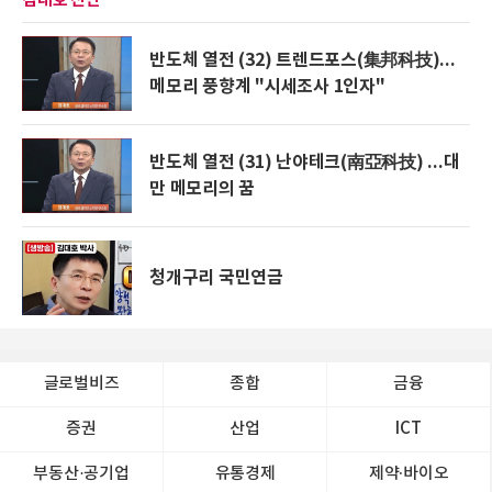
반도체 열전 (32) 트렌드포스(集邦科技)...
메모리 풍향계 "시세조사 1인자"
반도체 열전 (31) 난야테크(南亞科技) ...대
만 메모리의 꿈
청개구리 국민연금
글로벌비즈
종합
금융
증권
산업
ICT
부동산·공기업
유통경제
제약∙바이오