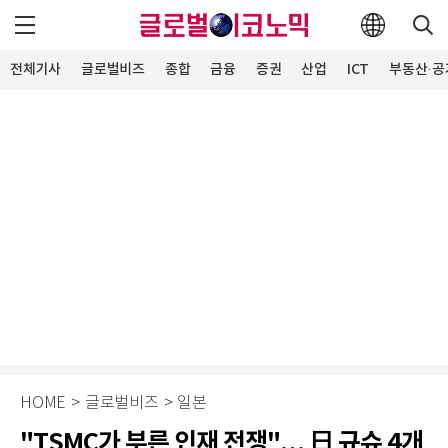
전체기사
글로벌비즈
종합
금융
증권
산업
ICT
부동산·공
HOME
>
글로벌비즈
>
일본
"TSMC가 부른 인재 전쟁"… 日 규슈 4개