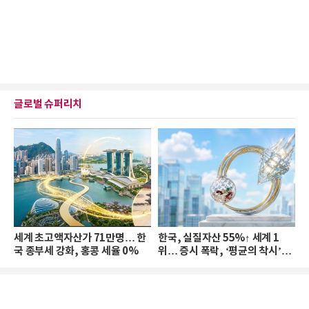
글로벌 슈퍼리치
세계 초고액자산가 71만명… 한
한국, 실질자산 55%↑ 세계 1
국 종부세 강화, 홍콩 세율 0%
위… 증시 폭락, ‘평균의 착시’와
부의 유동성 위기