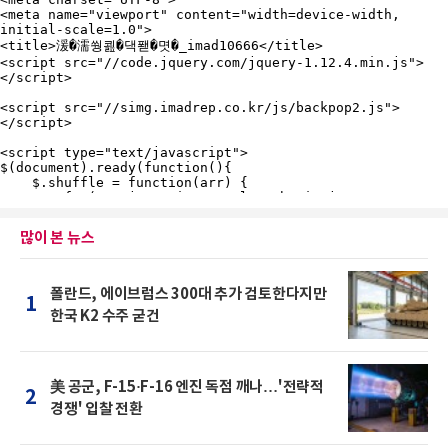
많이 본 뉴스
폴란드, 에이브럼스 300대 추가 검토한다지만
1
한국 K2 수주 굳건
美 공군, F-15·F-16 엔진 독점 깨나…'전략적
2
경쟁' 입찰 전환