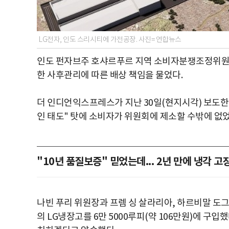
LG전자, 인도 스리시티에 가전공장. 사진= 연합뉴스
인도 펀자브주 호샤르푸르 지역 소비자분쟁조정위원회
한 사후관리에 따른 배상 책임을 물었다.
더 인디언익스프레스가 지난 30일(현지시각) 보도한 
인 태도" 탓에 소비자가 위원회에 제소할 수밖에 없
"10년 품질보증" 믿었는데... 2년 만에 냉각 고
나빈 푸리 위원장과 프렘 싱 살라리아, 하르비말 도그
의 LG냉장고를 6만 5000루피(약 106만원)에 구입