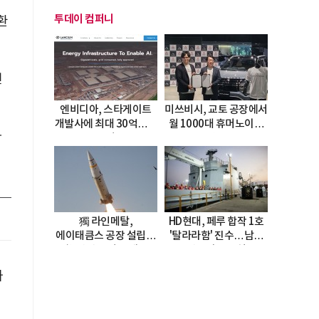
투데이 컴퍼니
환
닌
엔비디아, 스타게이트
미쓰비시, 교토 공장에서
개발사에 최대 30억달러
월 1000대 휴머노이드
다
투자
양산
獨 라인메탈,
HD현대, 페루 합작 1호
에이태큼스 공장 설립…
'탈라라함' 진수…남미
美 탄약고 기갈 해소
방산거점 결실
한계
가
함