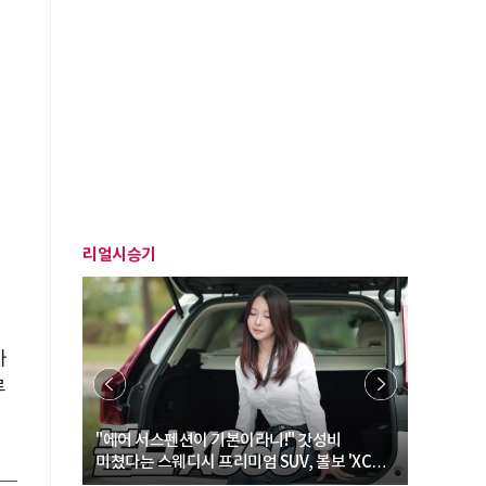
리얼시승기
가
루
… “여성·
"에어 서스펜션이 기본이라니!" 갓성비
"디자인 대
미쳤다는 스웨디시 프리미엄 SUV, 볼보 'XC60
크로스오버
B5 울트라'