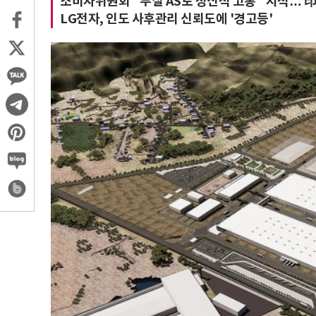
소비자위원회 "부실 AS로 정신적 고통" 지적… 印
LG전자, 인도 사후관리 신뢰도에 '경고등'