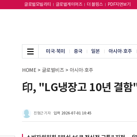
글로벌모빌리티
글로벌게이머즈
더 블링스
PDF지면보기
미국·북미
중국
일본
아시아·호주
HOME
>
글로벌비즈
>
아시아·호주
印, "LG냉장고 10년 결
진형근 기자
입력
2026-07-01 10:45