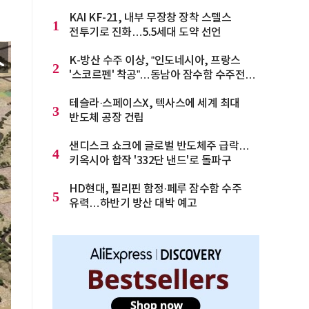
KAI KF-21, 내부 무장창 장착 스텔스
1
전투기로 진화…5.5세대 도약 선언
K-방산 수주 이상, “인도네시아, 프랑스
2
'스코르펜' 착공”…동남아 잠수함 수주전
격화
테슬라·스페이스X, 텍사스에 세계 최대
3
반도체 공장 건립
샌디스크 쇼크에 글로벌 반도체주 급락…
4
키옥시아 합작 '332단 낸드'로 돌파구
HD현대, 필리핀 함정·페루 잠수함 수주
5
유력…하반기 방산 대박 예고