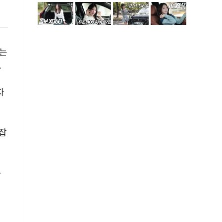
회는
.
자
 잡
는