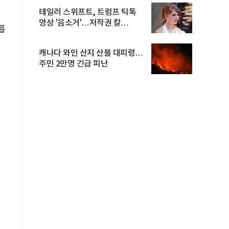
테일러 스위프트, 트럼프 틱톡
영상 '음소거'…저작권 칼
를
빼들었...
캐나다 와인 산지 산불 대피령…
주민 2만명 긴급 피난