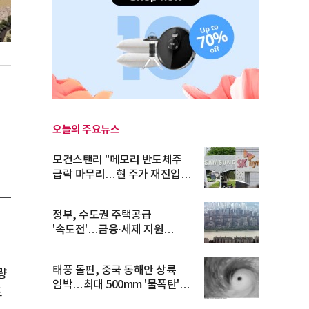
오늘의 주요뉴스
적
모건스탠리 "메모리 반도체주
급락 마무리…현 주가 재진입
기회...
정부, 수도권 주택공급
'속도전'…금융·세제 지원
총동원
태풍 돌핀, 중국 동해안 상륙
량
임박…최대 500mm '물폭탄'
조
예고