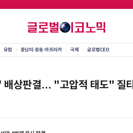
유럽
중남미·중동·아프리카
국제
글로벌CEO
함" 배상판결… "고압적 태도" 질