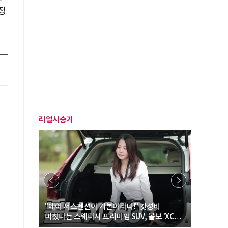
정
리얼시승기
… “여성·
"에어 서스펜션이 기본이라니!" 갓성비
"디자인 대
미쳤다는 스웨디시 프리미엄 SUV, 볼보 'XC60
크로스오버
B5 울트라'