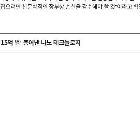
라잡으려면 천문학적인 장부상 손실을 감수해야 할 것”이라고 확
 15억 벌’ 뿜어낸 나노 테크놀로지
박지수 아나운서가 타본 ‘전설의 무쏘’
초보자도 반할 반전 매력”