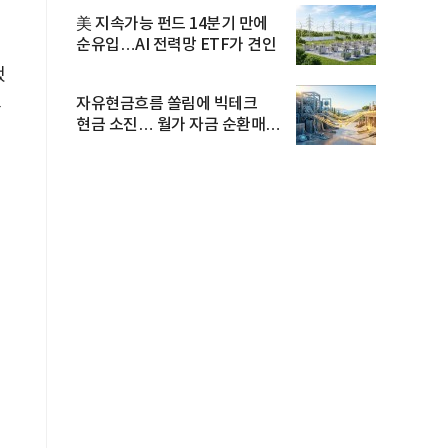
美 지속가능 펀드 14분기 만에
순유입…AI 전력망 ETF가 견인
했
드
자유현금흐름 쏠림에 빅테크
현금 소진… 월가 자금 순환매
확산