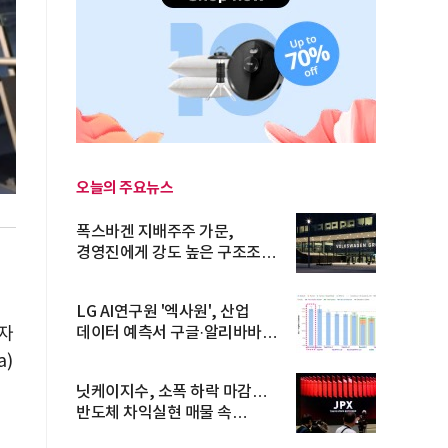
오늘의 주요뉴스
폭스바겐 지배주주 가문,
경영진에게 강도 높은 구조조정
주문
LG AI연구원 '엑사원', 산업
자
데이터 예측서 구글·알리바바
제쳐
)
닛케이지수, 소폭 하락 마감…
반도체 차익실현 매물 속
TOPIX 선...