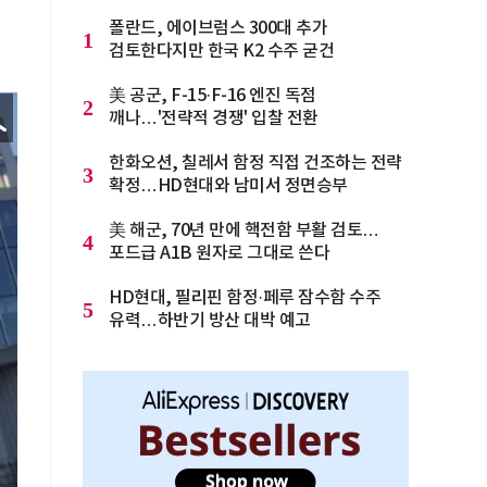
폴란드, 에이브럼스 300대 추가
1
검토한다지만 한국 K2 수주 굳건
美 공군, F-15·F-16 엔진 독점
2
깨나…'전략적 경쟁' 입찰 전환
한화오션, 칠레서 함정 직접 건조하는 전략
3
확정…HD현대와 남미서 정면승부
美 해군, 70년 만에 핵전함 부활 검토…
4
포드급 A1B 원자로 그대로 쓴다
HD현대, 필리핀 함정·페루 잠수함 수주
5
유력…하반기 방산 대박 예고