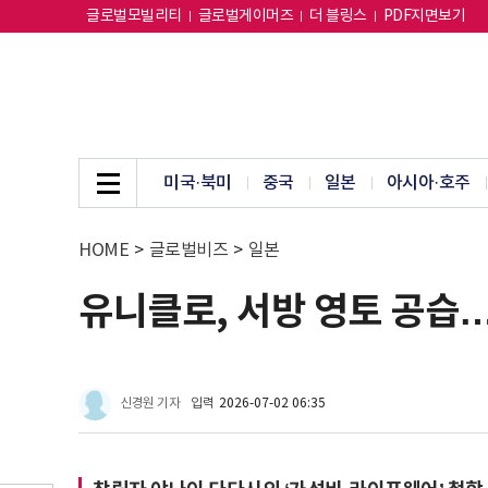
글로벌모빌리티
글로벌게이머즈
더 블링스
PDF지면보기
미국·북미
중국
일본
아시아·호주
HOME
>
글로벌비즈
>
일본
유니클로, 서방 영토 공습…
신경원 기자
입력
2026-07-02 06:35