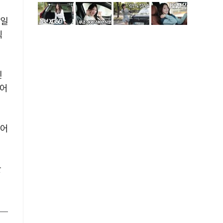
 일
식
인
이어
도어
한