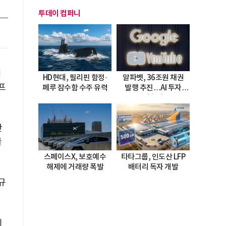
투데이 컴퍼니
의
HD현대, 필리핀 함정·
알파벳, 36조원 채권
프
페루 잠수함 수주 유력
발행 추진…AI 투자
시험대
반
클
스페이스X, 보호예수
타타그룹, 인도산 LFP
해제에 거래량 폭발
배터리 독자 개발
규
이