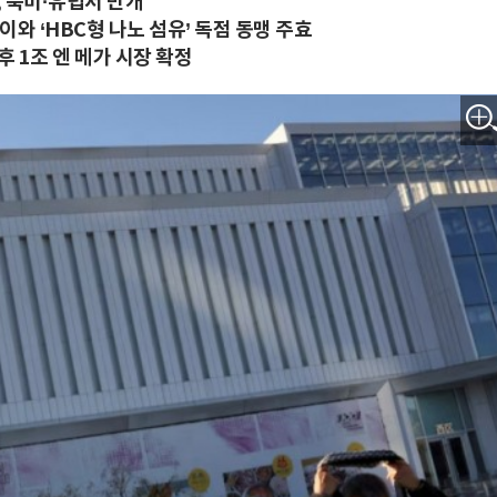
 북미·유럽서 만개
이와 ‘HBC형 나노 섬유’ 독점 동맹 주효
후 1조 엔 메가 시장 확정