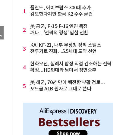
폴란드, 에이브럼스 300대 추가
1
검토한다지만 한국 K2 수주 굳건
美 공군, F-15·F-16 엔진 독점
2
깨나…'전략적 경쟁' 입찰 전환
KAI KF-21, 내부 무장창 장착 스텔스
3
전투기로 진화…5.5세대 도약 선언
한화오션, 칠레서 함정 직접 건조하는 전략
4
확정…HD현대와 남미서 정면승부
美 해군, 70년 만에 핵전함 부활 검토…
5
포드급 A1B 원자로 그대로 쓴다