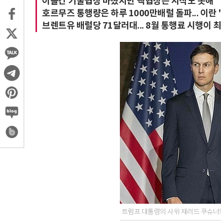
이틀간 기술협상 마쳤지만 핵협상은 시작도 못해
호르무즈 통행량은 하루 1000만배럴 돌파... 이란
브렌트유 배럴당 71달러대... 8월 통행료 시행이 
트럼프 대통령의 사위 재러드 쿠슈너와