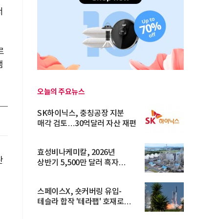
서
르
램
오늘의 주요뉴스
SK하이닉스, 충칭공장 지분
매각 검토…30억달러 자산 재편
효성비나케미칼, 2026년
란
상반기 5,500만 달러 흑자
전환… 4대 체...
스페이스X, 숏커버링 유입-
테슬라 합작 '테라팹' 호재로
15.83% ...