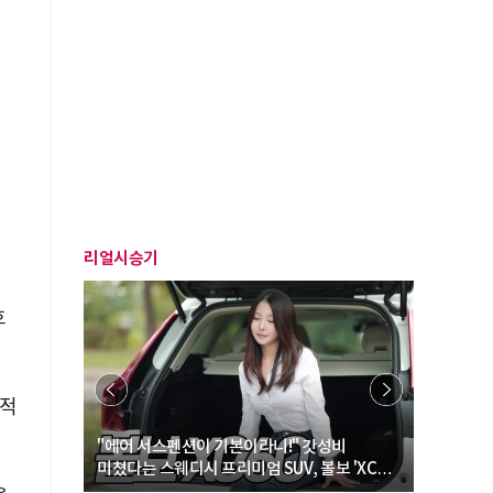
리얼시승기
호
식적
… “여성·
"에어 서스펜션이 기본이라니!" 갓성비
"디자인 대
미쳤다는 스웨디시 프리미엄 SUV, 볼보 'XC60
크로스오버
B5 울트라'