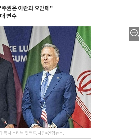
 "주권은 이란과 오만에"
최대 변수
 특사 스티브 윗코프. 사진=연합뉴스.