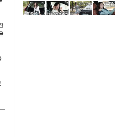
을
한
을
출
겠