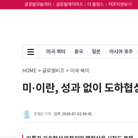
글로벌모빌리티
글로벌게이머즈
더 블링스
PDF지면보기
미국·북미
중국
일본
아시아·호주
HOME
>
글로벌비즈
>
미국·북미
미·이란, 성과 없이 도하협상
진형근 기자
입력
2026-07-02 06:41