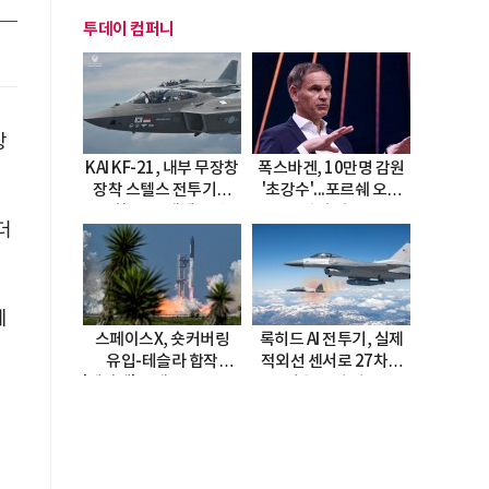
투데이 컴퍼니
상
KAI KF-21, 내부 무장창
폭스바겐, 10만명 감원
장착 스텔스 전투기로
'초강수'...포르쉐 오너
진화…5.5세대 도약
직접 경고
더
선언
예
스페이스X, 숏커버링
록히드 AI 전투기, 실제
유입-테슬라 합작
적외선 센서로 27차례
'테라팹' 호재로 15.83%
자율 요격 성공
급등