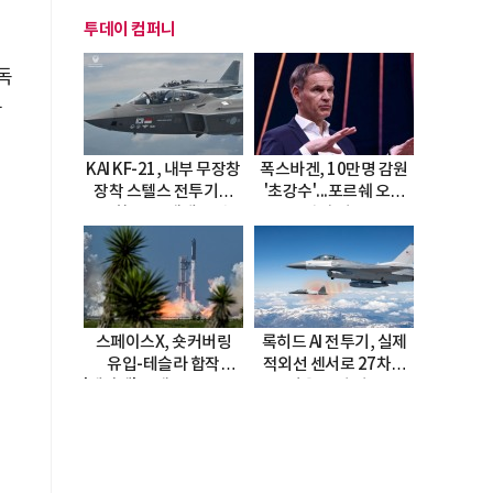
투데이 컴퍼니
독
문
KAI KF-21, 내부 무장창
폭스바겐, 10만명 감원
장착 스텔스 전투기로
'초강수'...포르쉐 오너
진화…5.5세대 도약
직접 경고
선언
스페이스X, 숏커버링
록히드 AI 전투기, 실제
유입-테슬라 합작
적외선 센서로 27차례
'테라팹' 호재로 15.83%
자율 요격 성공
급등