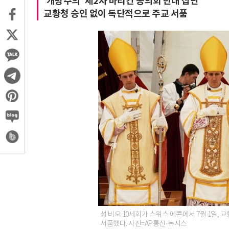
'개방주의' 제2차 바티칸 공의회 반대 집단
교황청 승인 없이 독단적으로 주교 서품
성 비오 10세회가 스위스 에콘에서 7월 1일,
서품했다. 사진=AP통신·뉴시스