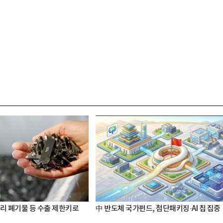
터리 폐기물 등 수출 제한키로
中 반도체 국가펀드, 첨단패키징·AI 칩 집중