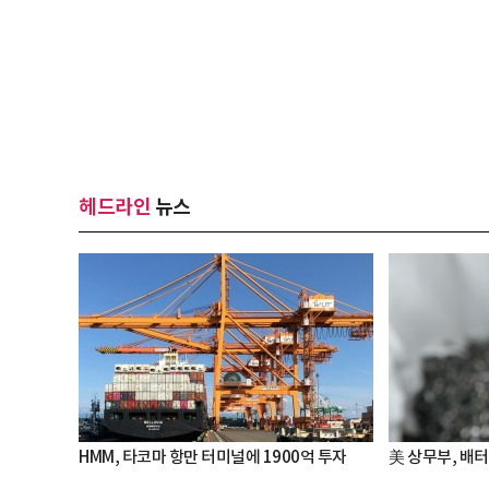
헤드라인
뉴스
HMM, 타코마 항만 터미널에 1900억 투자
美 상무부, 배