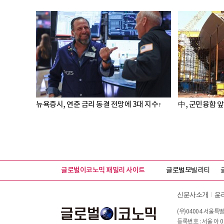
뉴욕증시, 연준 금리 동결 전망에 3대 지수↑
中, 군민융합 앞
글로벌이코노믹 패밀리 사이트
글로벌모빌리티
신문사소개
윤
(우)04004 서울특별
등록번호 : 서울 아 0