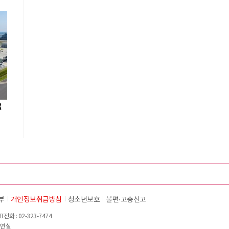
설
부
개인정보취급방침
청소년보호
불편∙고충신고
화 : 02-323-7474
이연실