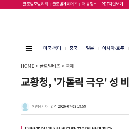
글로벌모빌리티
글로벌게이머즈
더 블링스
PDF지면보기
미국·북미
중국
일본
아시아·호주
HOME
>
글로벌비즈
>
국제
교황청, '가톨릭 극우' 성 비
이원용 기자
입력
2026-07-03 19:59