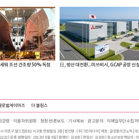
세워 조선 건조량 50% 독점
日, 방산 대전환...미쓰비시, GCAP 공장 신
글로벌게이머즈
더 블링스
리강령
이용자위원회
정정∙반론보도
기사제보
광고문의
이메일무단수집거
시 마포구 월드컵로62 서교동 한림빌딩 2층 | 법인명 : (주)그린미디어 | 제호 : 글로벌이코노믹 | 대표전
2232 | 등록·발행일자 : 2012년 8월 9일 | 발행인 : 김성원 | 편집인 : 김성원 | 청소년보호책임자 : 