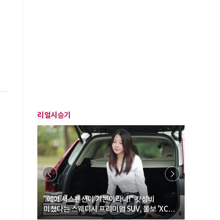
리얼시승기
… “여성·
"에어 서스펜션이 기본이라니!" 갓성비
"디자인 대
미쳤다는 스웨디시 프리미엄 SUV, 볼보 'XC60
크로스오버
B5 울트라'