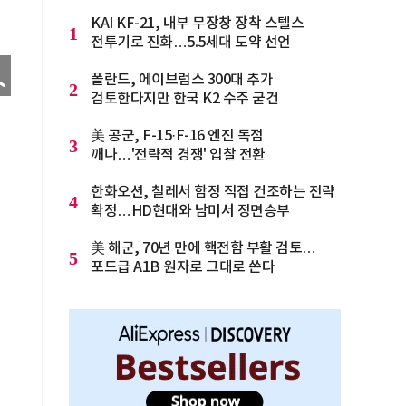
KAI KF-21, 내부 무장창 장착 스텔스
1
전투기로 진화…5.5세대 도약 선언
폴란드, 에이브럼스 300대 추가
2
검토한다지만 한국 K2 수주 굳건
美 공군, F-15·F-16 엔진 독점
3
깨나…'전략적 경쟁' 입찰 전환
한화오션, 칠레서 함정 직접 건조하는 전략
4
확정…HD현대와 남미서 정면승부
美 해군, 70년 만에 핵전함 부활 검토…
5
포드급 A1B 원자로 그대로 쓴다