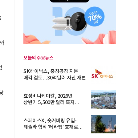
로
타와
오늘의 주요뉴스
었
SK하이닉스, 충칭공장 지분
매각 검토…30억달러 자산 재편
당
효성비나케미칼, 2026년
상반기 5,500만 달러 흑자
전환… 4대 체...
스페이스X, 숏커버링 유입-
테슬라 합작 '테라팹' 호재로
15.83% ...