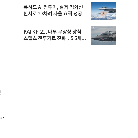
록히드 AI 전투기, 실제 적외선
센서로 27차례 자율 요격 성공
KAI KF-21, 내부 무장창 장착
스텔스 전투기로 진화…5.5세대
도...
릭
명
정하