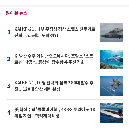
많이 본 뉴스
KAI KF-21, 내부 무장창 장착 스텔스 전투기로
1
진화…5.5세대 도약 선언
K-방산 수주 이상, “인도네시아, 프랑스 '스코
2
르펜' 착공”…동남아 잠수함 수주전 격화
KAI KF-21, 10월 전력화·블록2 80대 발주 추
3
진…120대 양산 체제 완성
美 핵잠수함 '콜롬비아함', 438조 투입에도 18
4
개월 지연…핵억제력 비상