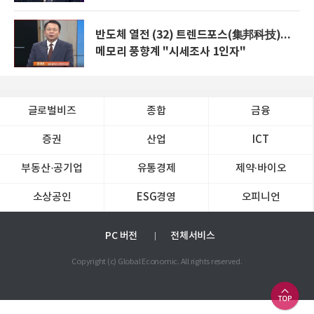
반도체 열전 (32) 트렌드포스(集邦科技)...
메모리 풍향계 "시세조사 1인자"
글로벌비즈
종합
금융
증권
산업
ICT
부동산·공기업
유통경제
제약∙바이오
소상공인
ESG경영
오피니언
PC 버전
전체서비스
Copyright (c) Global Economic. All rights reserved.