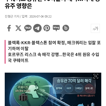
유주 영향은
진형근 기자 / 입력 : 2026-07-04 09:22
블랙록·KKR·블랙스톤 참여 확정, 매크쿼리는 입찰 포
기하며 이탈
호르무즈 리스크 속 매각 강행...한국은 4위 원유 수입
국 쿠웨이트