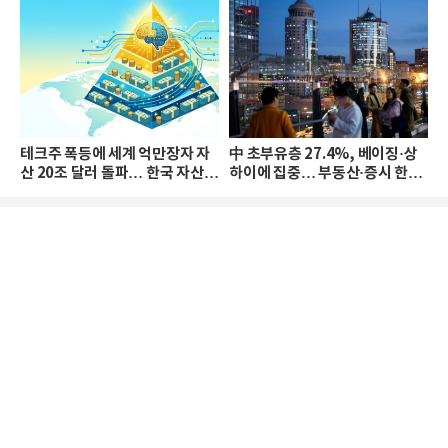
테크주 폭등에 세계 억만장자 자
中 초부유층 27.4%, 베이징·상
산 20조 달러 돌파… 한국 자산
하이에 집중… 부동산·증시 한파
격차 확대
로 자산은 소폭 감소