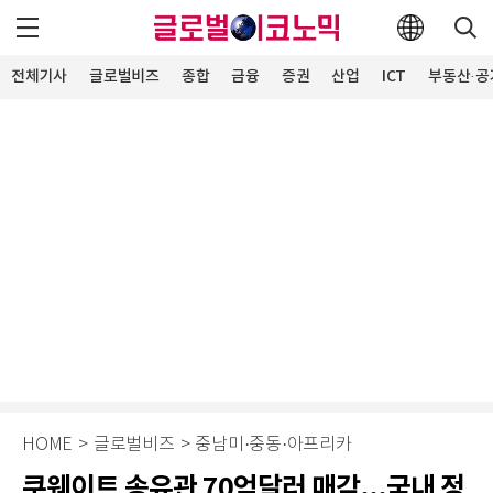
전체기사
글로벌비즈
종합
금융
증권
산업
ICT
부동산·공
HOME
>
글로벌비즈
>
중남미·중동·아프리카
쿠웨이트 송유관 70억달러 매각...국내 정