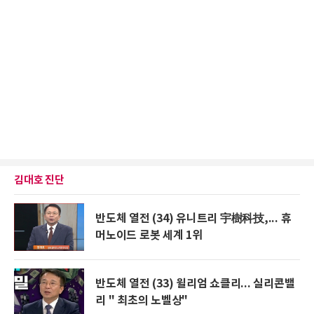
김대호 진단
반도체 열전 (34) 유니트리 宇樹科技,... 휴
머노이드 로봇 세계 1위
반도체 열전 (33) 윌리엄 쇼클리... 실리콘밸
리 " 최초의 노벨상"