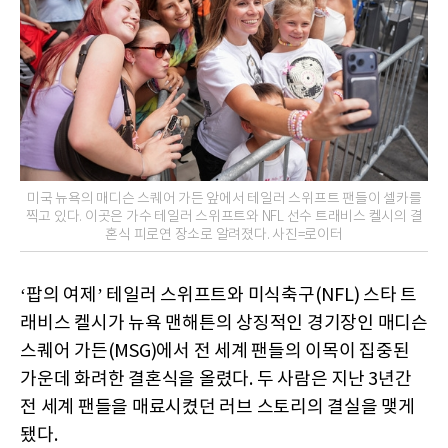
미국 뉴욕의 매디슨 스퀘어 가든 앞에서 테일러 스위프트 팬들이 셀카를
찍고 있다. 이곳은 가수 테일러 스위프트와 NFL 선수 트래비스 켈시의 결
혼식 피로연 장소로 알려졌다. 사진=로이터
‘팝의 여제’ 테일러 스위프트와 미식축구(NFL) 스타 트
래비스 켈시가 뉴욕 맨해튼의 상징적인 경기장인 매디슨
스퀘어 가든(MSG)에서 전 세계 팬들의 이목이 집중된
가운데 화려한 결혼식을 올렸다. 두 사람은 지난 3년간
전 세계 팬들을 매료시켰던 러브 스토리의 결실을 맺게
됐다.