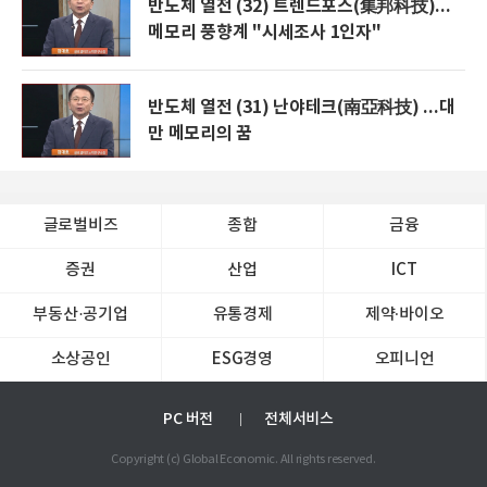
반도체 열전 (32) 트렌드포스(集邦科技)...
메모리 풍향계 "시세조사 1인자"
반도체 열전 (31) 난야테크(南亞科技) ...대
만 메모리의 꿈
글로벌비즈
종합
금융
증권
산업
ICT
부동산·공기업
유통경제
제약∙바이오
소상공인
ESG경영
오피니언
PC 버전
전체서비스
Copyright (c) Global Economic. All rights reserved.