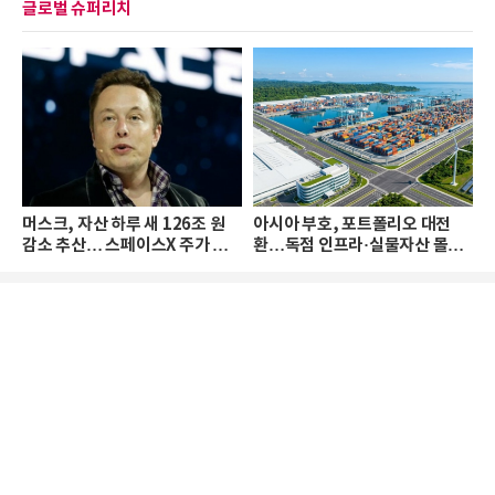
글로벌 슈퍼리치
머스크, 자산 하루 새 126조 원
아시아 부호, 포트폴리오 대전
감소 추산… 스페이스X 주가 하
환…독점 인프라·실물자산 몰린
락 때문
다