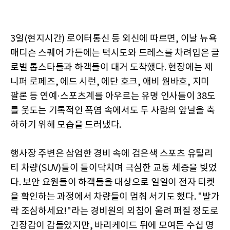
3일(현지시간) 로이터통신 등 외신에 따르면, 이날 뉴욕
매디슨 스퀘어 가든에는 턱시도와 드레스를 차려입은 글
로벌 톱스타들과 하객들이 대거 도착했다. 현장에는 제
니퍼 로페즈, 에드 시런, 에단 호크, 애비 웜바흐, 지미
팔론 등 연예·스포츠계를 아우르는 유명 인사들이 38도
를 웃도는 기록적인 폭염 속에서도 두 사람의 앞날을 축
하하기 위해 모습을 드러냈다.
행사장 주변은 삼엄한 경비 속에 검은색 스포츠 유틸리
티 차량(SUV)들이 들이닥치며 극심한 교통 체증을 빚었
다. 보안 요원들이 하객들을 대상으로 일일이 전자 티켓
을 확인하는 과정에서 차량들이 멈춰 서기도 했다. "발가
락 조심하세요!"라는 경비원의 외침이 울려 퍼질 정도로
긴장감이 감돌았지만, 바리케이드 뒤에 모여든 수십 명