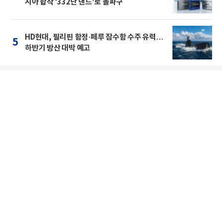
시아 합작 '332단 낸드'로 돌파구
HD현대, 필리핀 함정·페루 잠수함 수주 유력…
5
하반기 방산 대박 예고