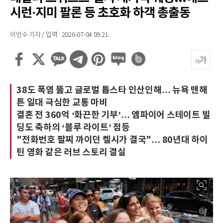
시런·지미 팔론 등 초호화 하객 총출동
이인수 기자 / 입력 : 2026-07-04 09:21
38도 폭염 뚫고 글로벌 톱스타 인산인해… 뉴욕 맨해
튼 일대 극심한 교통 마비
결혼 전 360억 ‘화끈한 기부’… 엠파이어 스테이트 빌
딩도 축하의 ‘블루 라이트’ 점등
"전화번호 팔찌 까이던 켈시가 결국"… 80년대 하이
틴 영화 같은 러브 스토리 결실