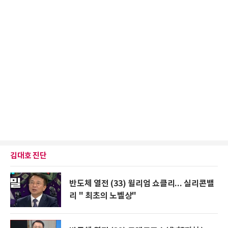
김대호 진단
반도체 열전 (33) 윌리엄 쇼클리... 실리콘밸
리 " 최초의 노벨상"