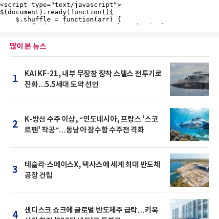
많이 본 뉴스
KAI KF-21, 내부 무장창 장착 스텔스 전투기로
1
진화…5.5세대 도약 선언
K-방산 수주 이상, “인도네시아, 프랑스 '스코
2
르펜' 착공”…동남아 잠수함 수주전 격화
테슬라·스페이스X, 텍사스에 세계 최대 반도체
3
공장 건립
샌디스크 쇼크에 글로벌 반도체주 급락…키옥
4