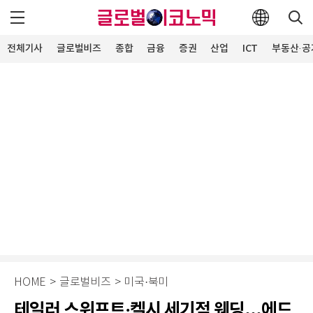
전체기사
글로벌비즈
종합
금융
증권
산업
ICT
부동산·공
HOME
>
글로벌비즈
>
미국·북미
테일러 스위프트·켈시 세기적 웨딩...에드