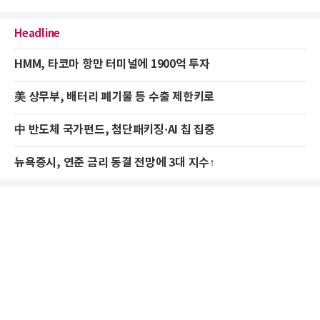
Headline
HMM, 타코마 항만 터미널에 1900억 투자
美 상무부, 배터리 폐기물 등 수출 제한키로
中 반도체 국가펀드, 첨단패키징·AI 칩 집중
뉴욕증시, 연준 금리 동결 전망에 3대 지수↑