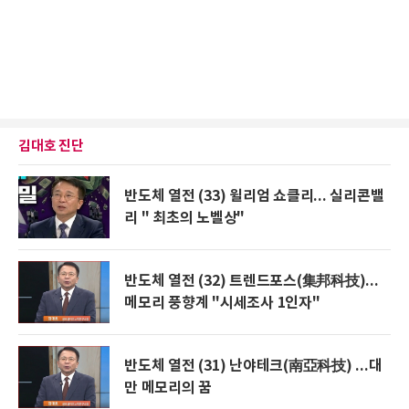
김대호 진단
반도체 열전 (33) 윌리엄 쇼클리... 실리콘밸
리 " 최초의 노벨상"
반도체 열전 (32) 트렌드포스(集邦科技)...
메모리 풍향계 "시세조사 1인자"
반도체 열전 (31) 난야테크(南亞科技) ...대
만 메모리의 꿈