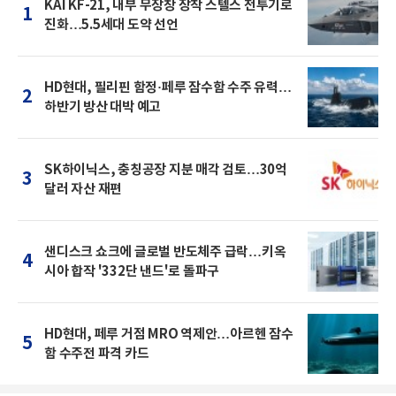
KAI KF-21, 내부 무장창 장착 스텔스 전투기로
1
진화…5.5세대 도약 선언
HD현대, 필리핀 함정·페루 잠수함 수주 유력…
2
하반기 방산 대박 예고
SK하이닉스, 충칭공장 지분 매각 검토…30억
3
달러 자산 재편
샌디스크 쇼크에 글로벌 반도체주 급락…키옥
4
시아 합작 '332단 낸드'로 돌파구
HD현대, 페루 거점 MRO 역제안…아르헨 잠수
5
함 수주전 파격 카드