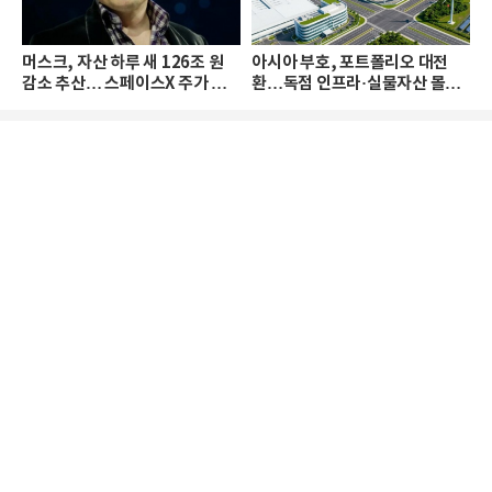
머스크, 자산 하루 새 126조 원
아시아 부호, 포트폴리오 대전
감소 추산… 스페이스X 주가 하
환…독점 인프라·실물자산 몰린
락 때문
다