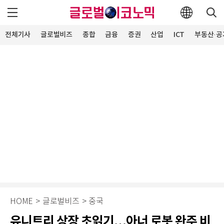
전체기사
글로벌비즈
종합
금융
증권
산업
ICT
부동산·공
HOME
>
글로벌비즈
>
중국
유니트리 상장 초읽기…아너 로봇 완주 비