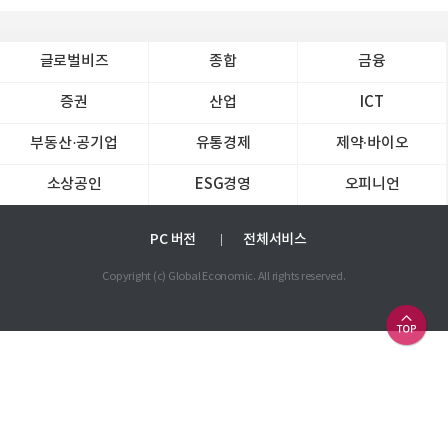
글로벌비즈
종합
금융
증권
산업
ICT
부동산·공기업
유통경제
제약∙바이오
소상공인
ESG경영
오피니언
PC 버전
전체서비스
Copyright (c) Global Economic. All rights reserved.