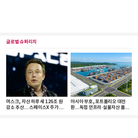
글로벌 슈퍼리치
머스크, 자산 하루 새 126조 원
아시아 부호, 포트폴리오 대전
감소 추산… 스페이스X 주가 하
환…독점 인프라·실물자산 몰린
락 때문
다