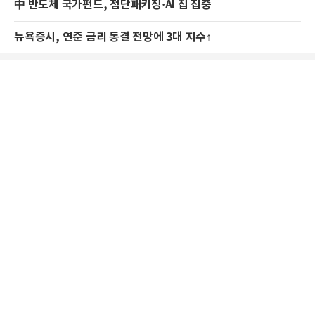
中 반도체 국가펀드, 첨단패키징·AI 칩 집중
뉴욕증시, 연준 금리 동결 전망에 3대 지수↑