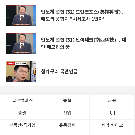
반도체 열전 (32) 트렌드포스(集邦科技)...
메모리 풍향계 "시세조사 1인자"
반도체 열전 (31) 난야테크(南亞科技) ...대
만 메모리의 꿈
청개구리 국민연금
글로벌비즈
종합
금융
증권
산업
ICT
부동산·공기업
유통경제
제약∙바이오