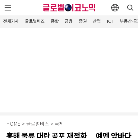
전체기사
글로벌비즈
종합
금융
증권
산업
ICT
부동산·공
HOME
>
글로벌비즈
>
국제
홍해 물류 대란 공포 재점화… 예멘 앞바다