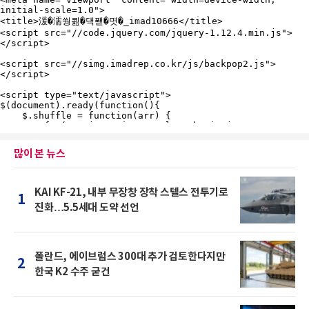
많이 본 뉴스
KAI KF-21, 내부 무장창 장착 스텔스 전투기로
1
진화…5.5세대 도약 선언
폴란드, 에이브럼스 300대 추가 검토한다지만
2
한국 K2 수주 굳건