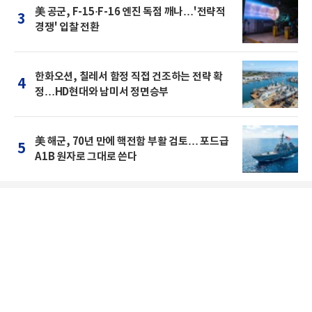
美 공군, F-15·F-16 엔진 독점 깨나…'전략적
3
경쟁' 입찰 전환
한화오션, 칠레서 함정 직접 건조하는 전략 확
4
정…HD현대와 남미서 정면승부
美 해군, 70년 만에 핵전함 부활 검토… 포드급
5
A1B 원자로 그대로 쓴다