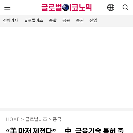
전체기사
글로벌비즈
종합
금융
증권
산업
ICT
부동산·공기업
유통경제
제약∙바이오
소상공인
ESG경영
오피니언
HOME
>
글로벌비즈
>
중국
“美 마저 제쳤다”… 中, 금융기술 특허 출