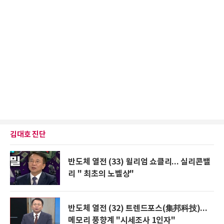
김대호 진단
반도체 열전 (33) 윌리엄 쇼클리... 실리콘밸
리 " 최초의 노벨상"
반도체 열전 (32) 트렌드포스(集邦科技)...
메모리 풍향계 "시세조사 1인자"