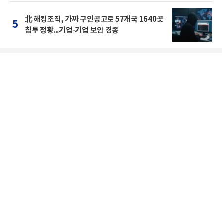
北 해킹조직, 가짜 구인공고로 57개국 1640곳
5
침투 정황...기업·기업 보안 경종