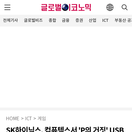
전체기사
글로벌비즈
종합
금융
증권
산업
ICT
부동산·공
HOME
>
ICT
>
게임
SK하이닉스, 컴퓨텍스서 'P의 거짓' USB