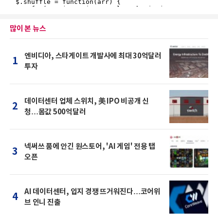
많이 본 뉴스
엔비디아, 스타게이트 개발사에 최대 30억달러
1
투자
데이터센터 업체 스위치, 美 IPO 비공개 신
2
청…몸값 500억달러
넥써쓰 품에 안긴 원스토어, 'AI 게임' 전용 탭
3
오픈
AI 데이터센터, 입지 경쟁 뜨거워진다…코어위
4
브 인니 진출