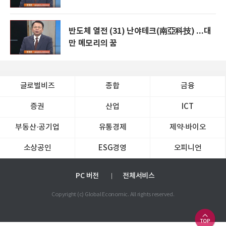
반도체 열전 (31) 난야테크(南亞科技) ...대
만 메모리의 꿈
글로벌비즈
종합
금융
증권
산업
ICT
부동산·공기업
유통경제
제약∙바이오
소상공인
ESG경영
오피니언
PC 버전
전체서비스
Copyright (c) Global Economic. All rights reserved.