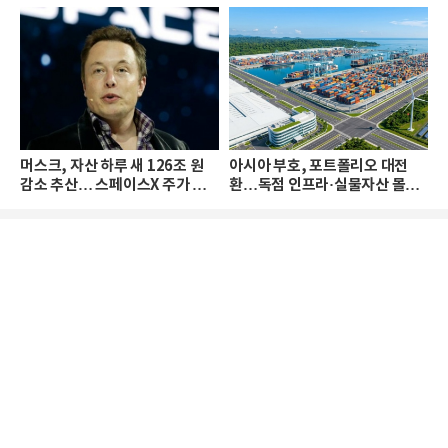
머스크, 자산 하루 새 126조 원
아시아 부호, 포트폴리오 대전
감소 추산… 스페이스X 주가 하
환…독점 인프라·실물자산 몰린
락 때문
다