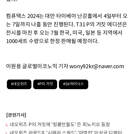
컴퓨텍스 2024는 대만 타이베이 난강홀에서 4일부터 오
는 7일까지 나흘 동안 진행된다. T31 P의 거짓 에디션은
전시를 마친 후 오는 7월 한국, 미국, 일본 등 지역에서
1000세트 수량으로 한정 판매될 예정이다.
이원용 글로벌이코노믹 기자 wony92kr@naver.com
#네오위즈
#P의 거짓
#SK하이닉스
[관련기사]
네오위즈 P의 거짓에 '청룡언월도' 든 피노키오 등장
네오위즈 라운드8, '시에라 스쿼드'·'마영전' 이상균 디렉터 영입