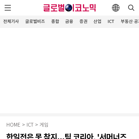
전체기사
글로벌비즈
종합
금융
증권
산업
ICT
부동산·공
HOME
>
ICT
>
게임
한일전은 못 참지...팀 코리아, '서머너즈