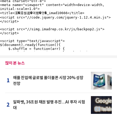
많이 본 뉴스
애플 진입에 글로벌 폴더블폰 시장 20% 성장
1
전망
알파벳, 36조원 채권 발행 추진…AI 투자 시험
2
대