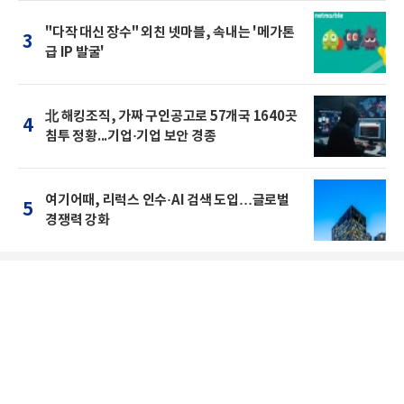
"다작 대신 장수" 외친 넷마블, 속내는 '메가톤
3
급 IP 발굴'
北 해킹조직, 가짜 구인공고로 57개국 1640곳
4
침투 정황...기업·기업 보안 경종
여기어때, 리럭스 인수·AI 검색 도입…글로벌
5
경쟁력 강화