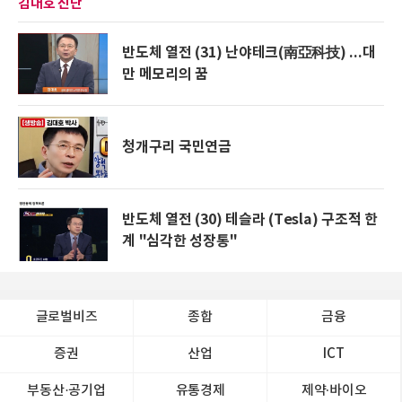
김대호 진단
반도체 열전 (31) 난야테크(南亞科技) ...대
만 메모리의 꿈
청개구리 국민연금
반도체 열전 (30) 테슬라 (Tesla) 구조적 한
계 "심각한 성장통"
글로벌비즈
종합
금융
증권
산업
ICT
부동산·공기업
유통경제
제약∙바이오