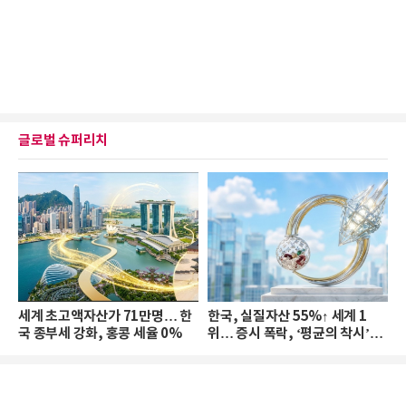
글로벌 슈퍼리치
세계 초고액자산가 71만명… 한
한국, 실질자산 55%↑ 세계 1
국 종부세 강화, 홍콩 세율 0%
위… 증시 폭락, ‘평균의 착시’와
부의 유동성 위기