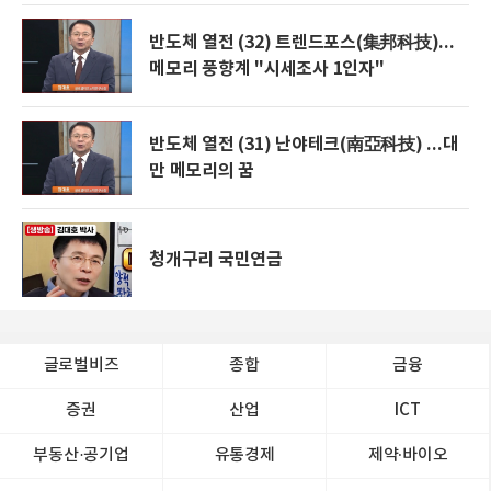
반도체 열전 (32) 트렌드포스(集邦科技)...
메모리 풍향계 "시세조사 1인자"
반도체 열전 (31) 난야테크(南亞科技) ...대
만 메모리의 꿈
청개구리 국민연금
글로벌비즈
종합
금융
증권
산업
ICT
부동산·공기업
유통경제
제약∙바이오