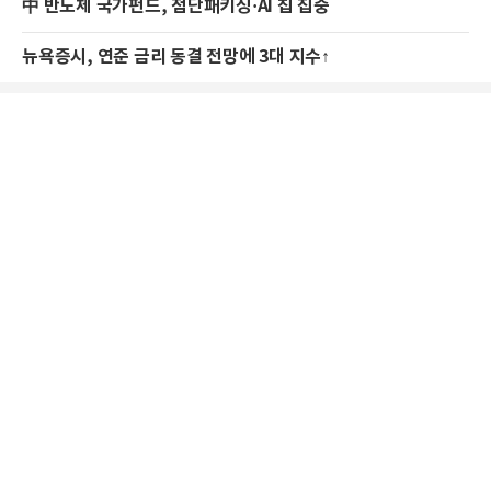
中 반도체 국가펀드, 첨단패키징·AI 칩 집중
뉴욕증시, 연준 금리 동결 전망에 3대 지수↑