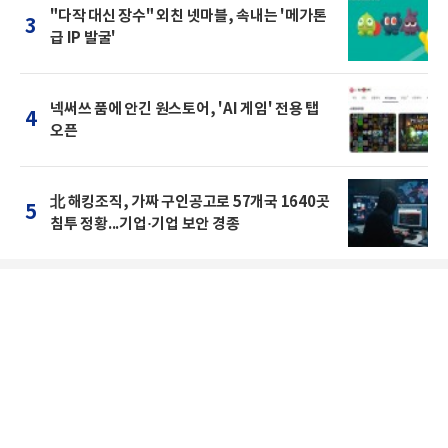
"다작 대신 장수" 외친 넷마블, 속내는 '메가톤
3
급 IP 발굴'
넥써쓰 품에 안긴 원스토어, 'AI 게임' 전용 탭
4
오픈
北 해킹조직, 가짜 구인공고로 57개국 1640곳
5
침투 정황...기업·기업 보안 경종