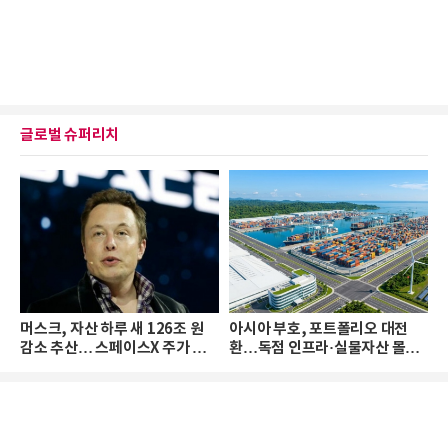
글로벌 슈퍼리치
머스크, 자산 하루 새 126조 원
아시아 부호, 포트폴리오 대전
감소 추산… 스페이스X 주가 하
환…독점 인프라·실물자산 몰린
락 때문
다