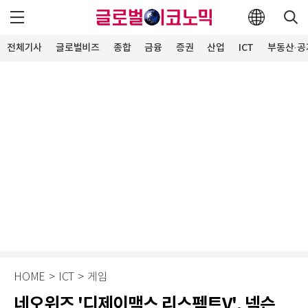
전체기사
글로벌비즈
종합
금융
증권
산업
ICT
부동산·공
HOME
>
ICT
>
게임
네오위즈 '디제이맥스 리스펙트V', 넥슨