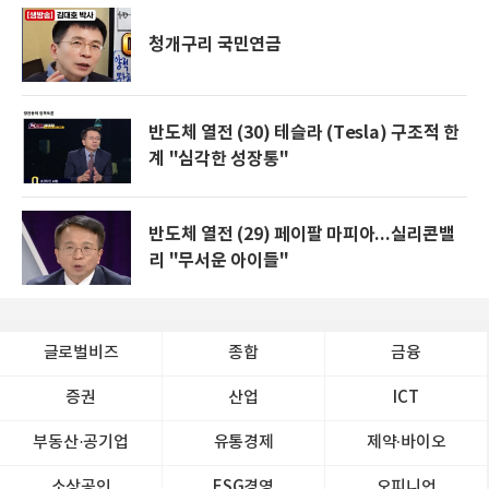
청개구리 국민연금
반도체 열전 (30) 테슬라 (Tesla) 구조적 한
계 "심각한 성장통"
반도체 열전 (29) 페이팔 마피아...실리콘밸
리 "무서운 아이들"
글로벌비즈
종합
금융
증권
산업
ICT
부동산·공기업
유통경제
제약∙바이오
소상공인
ESG경영
오피니언