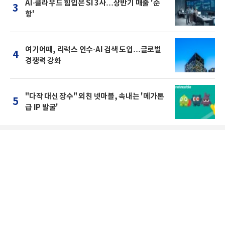
AI·클라우드 힘입은 SI 3사…상반기 매출 '순
3
항'
여기어때, 리럭스 인수·AI 검색 도입…글로벌
4
경쟁력 강화
"다작 대신 장수" 외친 넷마블, 속내는 '메가톤
5
급 IP 발굴'