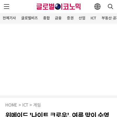
전체기사
글로벌비즈
종합
금융
증권
산업
ICT
부동산·공
HOME
>
ICT
>
게임
위메이드 '나이트 크로우', 여름 맞이 수영