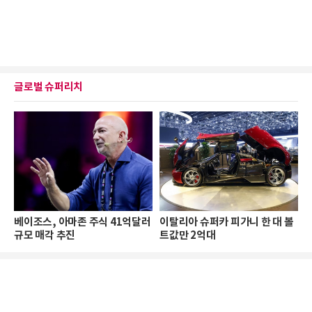
글로벌 슈퍼리치
베이조스, 아마존 주식 41억달러
이탈리아 슈퍼카 피가니 한 대 볼
규모 매각 추진
트값만 2억대