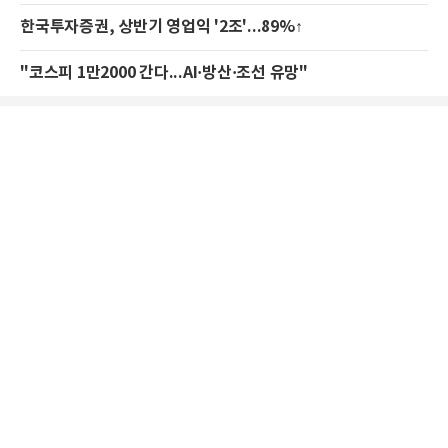
한국투자증권, 상반기 영업익 '2조'...89%↑
"코스피 1만2000 간다...AI·방산·조선 유망"