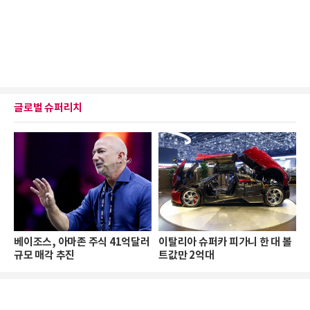
글로벌 슈퍼리치
베이조스, 아마존 주식 41억달러
이탈리아 슈퍼카 피가니 한 대 볼
규모 매각 추진
트값만 2억대