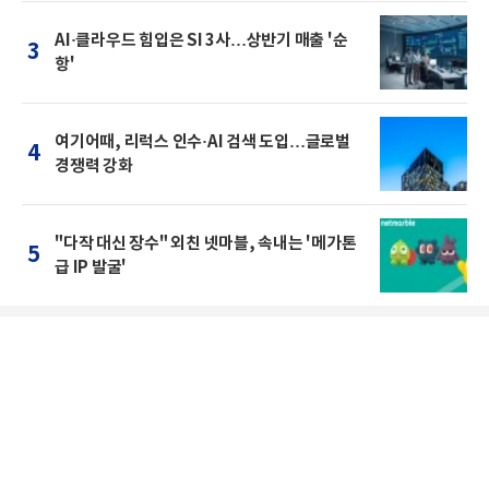
AI·클라우드 힘입은 SI 3사…상반기 매출 '순
3
항'
여기어때, 리럭스 인수·AI 검색 도입…글로벌
4
경쟁력 강화
"다작 대신 장수" 외친 넷마블, 속내는 '메가톤
5
급 IP 발굴'