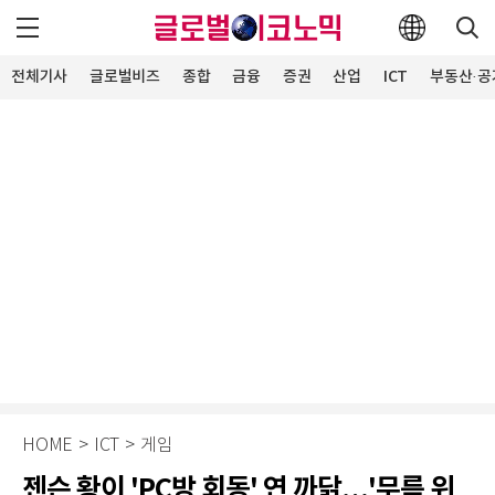
전체기사
글로벌비즈
종합
금융
증권
산업
ICT
부동산·공
HOME
>
ICT
>
게임
젠슨 황이 'PC방 회동' 연 까닭…'무릎 위