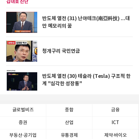
김대호 진단
반도체 열전 (31) 난야테크(南亞科技) ...대
만 메모리의 꿈
청개구리 국민연금
반도체 열전 (30) 테슬라 (Tesla) 구조적 한
계 "심각한 성장통"
글로벌비즈
종합
금융
증권
산업
ICT
부동산·공기업
유통경제
제약∙바이오