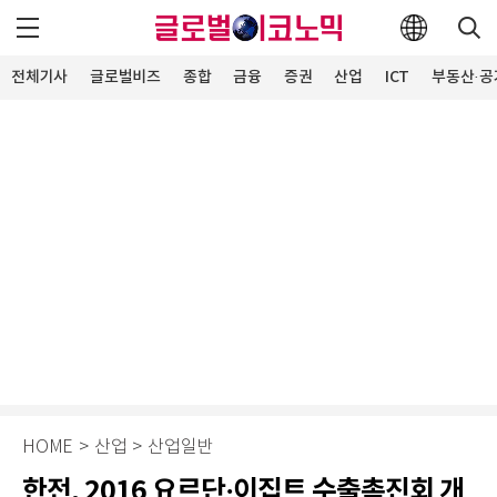
전체기사
글로벌비즈
종합
금융
증권
산업
ICT
부동산·공
HOME
>
산업
>
산업일반
한전, 2016 요르단·이집트 수출촉진회 개