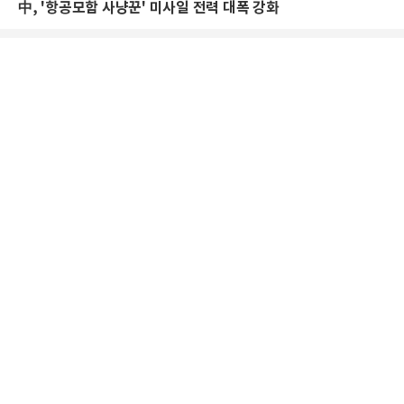
中, '항공모함 사냥꾼' 미사일 전력 대폭 강화