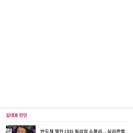
김대호 진단
반도체 열전 (33) 윌리엄 쇼클리... 실리콘밸