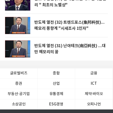
리 " 최초의 노벨상"
반도체 열전 (32) 트렌드포스(集邦科技)...
메모리 풍향계 "시세조사 1인자"
반도체 열전 (31) 난야테크(南亞科技) ...대
만 메모리의 꿈
글로벌비즈
종합
금융
증권
산업
ICT
부동산·공기업
유통경제
제약∙바이오
소상공인
ESG경영
오피니언