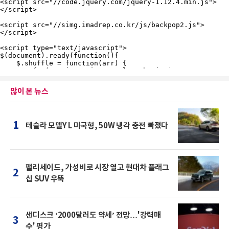
많이 본 뉴스
1
테슬라 모델Y L 미국형, 50W 냉각 충전 빠졌다
팰리세이드, 가성비로 시장 열고 현대차 플래그
2
십 SUV 우뚝
샌디스크 ‘2000달러도 약세’ 전망…'강력매
3
수' 평가