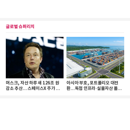
글로벌 슈퍼리치
머스크, 자산 하루 새 126조 원
아시아 부호, 포트폴리오 대전
감소 추산… 스페이스X 주가 하
환…독점 인프라·실물자산 몰린
락 때문
다