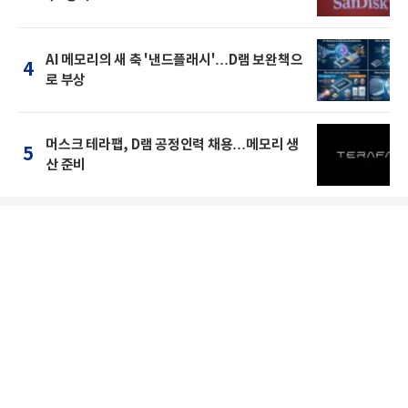
AI 메모리의 새 축 '낸드플래시'…D램 보완책으
4
로 부상
머스크 테라팹, D램 공정인력 채용…메모리 생
5
산 준비