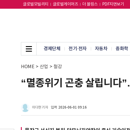
글로벌모빌리티
글로벌게이머즈
더 블링스
PDF지면보기
경제단체
전기·전자
자동차
중화학
HOME
>
산업
>
철강
“멸종위기 곤충 살립니다
이다현 기자
입력
2026-06-01 09:16