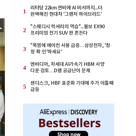
리터당 22km 연비에 AI 비서까지...더
1
완벽해진 현대차 '그랜저 하이브리드'
"스웨디시 럭셔리의 역습"...볼보 EX90
2
프리미엄 전기 SUV 판 흔든다
"폭염에 에어컨 사용 급증…삼성전자, '청·
3
정·확·인'하세요”
엔비디아, 차세대 AI가속기 HBM 사양
4
다운 검토…D램 공급난이 문제
샌디스크, HBF 표준화 기대에 주가 이틀째
5
급등