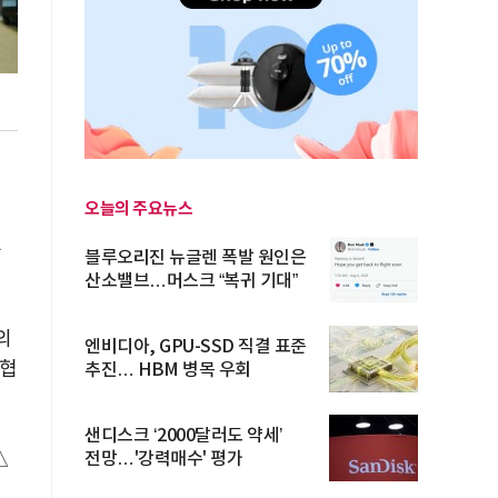
오늘의 주요뉴스
복
블루오리진 뉴글렌 폭발 원인은
산소밸브…머스크 “복귀 기대”
의
엔비디아, GPU-SSD 직결 표준
 협
추진… HBM 병목 우회
샌디스크 ‘2000달러도 약세’
△
전망…'강력매수' 평가