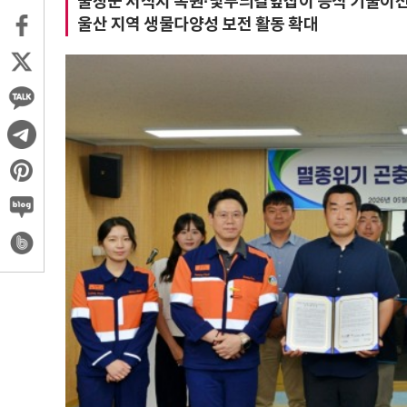
물장군 서식지 복원·닻무늬길앞잡이 증식 기술이전
울산 지역 생물다양성 보전 활동 확대