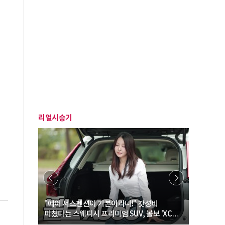
리얼시승기
… “여성·
"에어 서스펜션이 기본이라니!" 갓성비
"디자인 대
미쳤다는 스웨디시 프리미엄 SUV, 볼보 'XC60
크로스오버
B5 울트라'