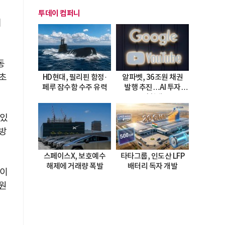
얼
투데이 컴퍼니
기
동
 초
HD현대, 필리핀 함정·
알파벳, 36조원 채권
페루 잠수함 수주 유력
발행 추진…AI 투자
시험대
 있
방
스페이스X, 보호예수
타타그룹, 인도산 LFP
해제에 거래량 폭발
배터리 독자 개발
치이
복원