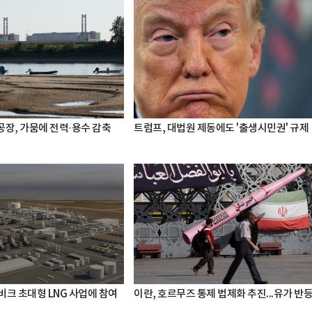
공장, 가뭄에 전력·용수 감축
트럼프, 대법원 제동에도 '출생시민권' 규제
비크 초대형 LNG 사업에 참여
이란, 호르무즈 통제 법제화 추진...유가 반