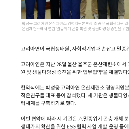
박성웅 고려아연 온산제련소 경영지원본부장, 최승운 국립생태원 멸
온산제련소에서 열린 ‘멸종위기 곤충 복원 및 생물다양성 증진을 위한
고려아연이 국립생태원, 사회적기업과 손잡고 멸종위
고려아연은 지난 28일 울산 울주군 온산제련소에서
원 및 생물다양성 증진을 위한 업무협약’을 체결했다
협약식에는 박성웅 고려아연 온산제련소 경영지원본
작은친구들 대표 등이 참석했다. 세 기관은 생물다양
력체계를 구축하기로 했다.
이번 협약에 따라 세 기관은 △멸종위기 곤충 개체 분
생태가치 확산을 위한 ESG 협력 사업 개발·운영 등에