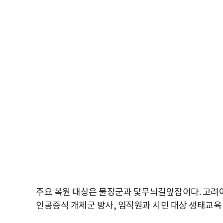
주요 복원 대상은 물장군과 닻무늬길앞잡이다. 고려아연
인공증식 개체군 방사, 임직원과 시민 대상 생태교육