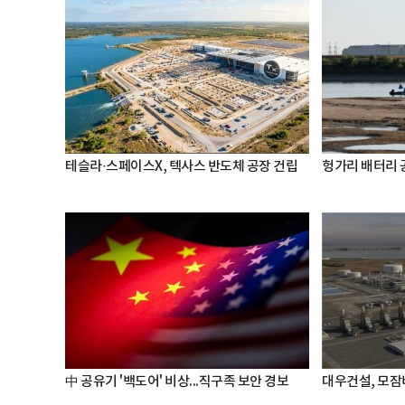
테슬라·스페이스X, 텍사스 반도체 공장 건립
헝가리 배터리 
中 공유기 '백도어' 비상...직구족 보안 경보
대우건설, 모잠