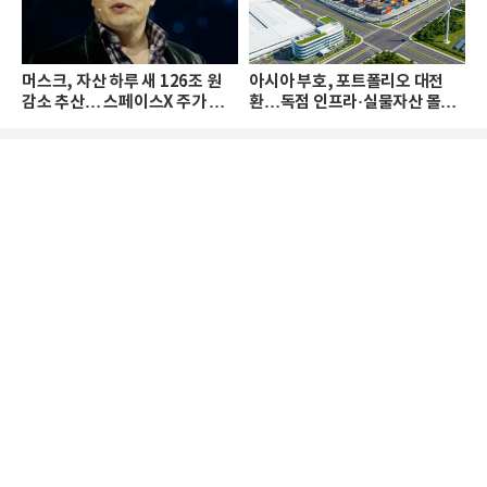
머스크, 자산 하루 새 126조 원
아시아 부호, 포트폴리오 대전
감소 추산… 스페이스X 주가 하
환…독점 인프라·실물자산 몰린
락 때문
다