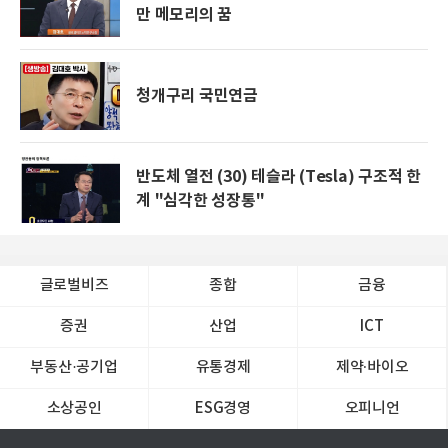
만 메모리의 꿈
청개구리 국민연금
반도체 열전 (30) 테슬라 (Tesla) 구조적 한
계 "심각한 성장통"
글로벌비즈
종합
금융
증권
산업
ICT
부동산·공기업
유통경제
제약∙바이오
소상공인
ESG경영
오피니언