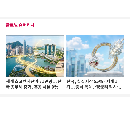
글로벌 슈퍼리치
세계 초고액자산가 71만명… 한
한국, 실질자산 55%↑ 세계 1
국 종부세 강화, 홍콩 세율 0%
위… 증시 폭락, ‘평균의 착시’와
부의 유동성 위기