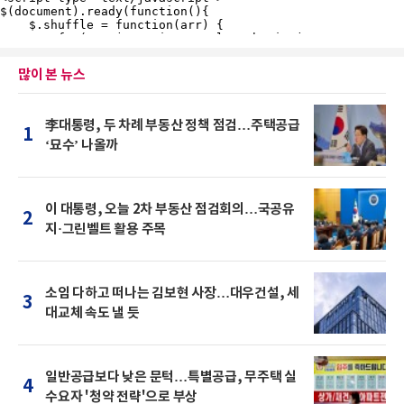
많이 본 뉴스
李대통령, 두 차례 부동산 정책 점검…주택공급
1
‘묘수’ 나올까
이 대통령, 오늘 2차 부동산 점검회의…국공유
2
지·그린벨트 활용 주목
소임 다하고 떠나는 김보현 사장…대우건설, 세
3
대교체 속도 낼 듯
일반공급보다 낮은 문턱…특별공급, 무주택 실
4
수요자 '청약 전략'으로 부상