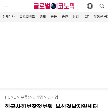
전체기사
글로벌비즈
종합
금융
증권
산업
ICT
부동산·공
HOME
>
부동산·공기업
>
공기업
한국사회보장정보원, 부산경남지역센터