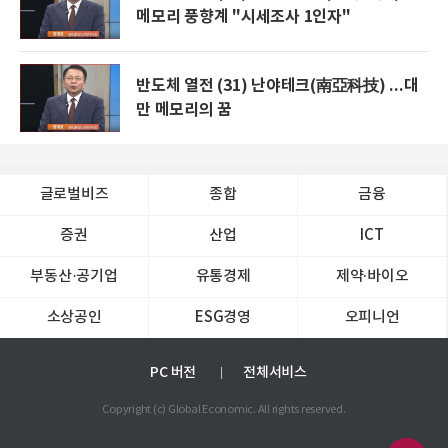
메모리 풍향계 "시세조사 1인자"
반도체 열전 (31) 난야테크(南亞科技) ...대
만 메모리의 꿈
글로벌비즈
종합
금융
증권
산업
ICT
부동산·공기업
유통경제
제약∙바이오
소상공인
ESG경영
오피니언
PC 버전
전체서비스
Copyright (c) Global Economic. All rights reserved.