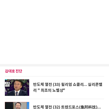
김대호 진단
반도체 열전 (33) 윌리엄 쇼클리... 실리콘밸
리 " 최초의 노벨상"
반도체 열전 (32) 트렌드포스(集邦科技)...