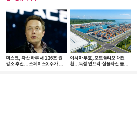
머스크, 자산 하루 새 126조 원
아시아 부호, 포트폴리오 대전
감소 추산… 스페이스X 주가 하
환…독점 인프라·실물자산 몰린
락 때문
다