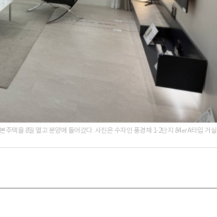
본주택을 8일 열고 분양에 들어갔다. 사진은 수자인 풍경채 1·2단지 84㎡A타입 거실
박지수 아나운서가 타본 ‘전설의 무쏘’
초보자도 반할 반전 매력”