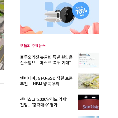
오늘의 주요뉴스
블루오리진 뉴글렌 폭발 원인은
산소밸브…머스크 “복귀 기대”
엔비디아, GPU-SSD 직결 표준
추진… HBM 병목 우회
샌디스크 ‘2000달러도 약세’
전망…'강력매수' 평가