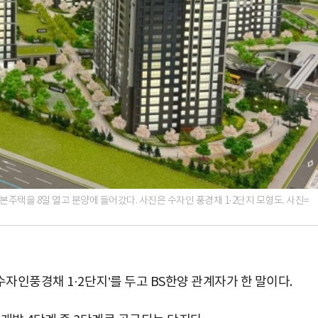
본주택을 8일 열고 분양에 들어갔다. 사진은 수자인 풍경채 1·2단지 모형도. 사진=
인풍경채 1·2단지’를 두고 BS한양 관계자가 한 말이다.