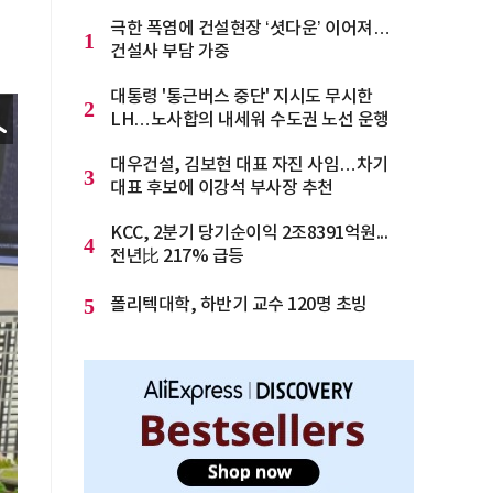
극한 폭염에 건설현장 ‘셧다운’ 이어져…
1
건설사 부담 가중
대통령 '통근버스 중단' 지시도 무시한
2
LH…노사합의 내세워 수도권 노선 운행
대우건설, 김보현 대표 자진 사임…차기
3
대표 후보에 이강석 부사장 추천
KCC, 2분기 당기순이익 2조8391억원...
4
전년比 217% 급등
5
폴리텍대학, 하반기 교수 120명 초빙