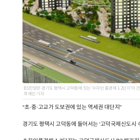
BS한양은 경기도 평택시 고덕동에 짓는 '수자인 풍경채 1·2단지'의 견
최재민 기자
“초·중·고교가 도보권에 있는 역세권 대단지”
경기도 평택시 고덕동에 들어서는 ‘고덕국제신도시 수자