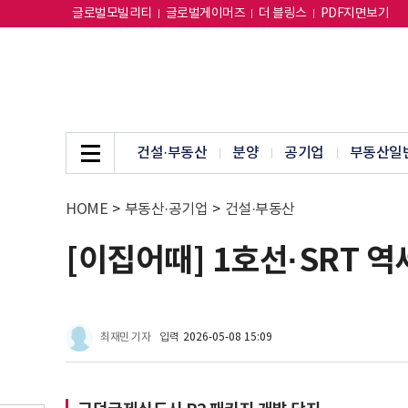
글로벌모빌리티
글로벌게이머즈
더 블링스
PDF지면보기
건설·부동산
분양
공기업
부동산일
HOME
>
부동산·공기업
>
건설·부동산
[이집어때] 1호선·SRT 역
최재민 기자
입력
2026-05-08 15:09