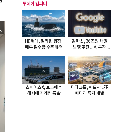
반
투데이 컴퍼니
HD현대, 필리핀 함정·
알파벳, 36조원 채권
페루 잠수함 수주 유력
발행 추진…AI 투자
시험대
스페이스X, 보호예수
타타그룹, 인도산 LFP
해제에 거래량 폭발
배터리 독자 개발