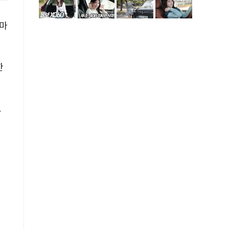
 마
한
도