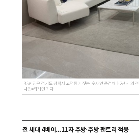
BS한양은 경기도 평택시 고덕동에 짓는 '수자인 풍경채 1·2단지'의 견
사진=최재민 기자
전 세대 4베이...11자 주방·주방 팬트리 적용