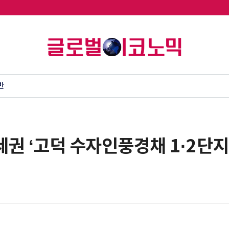
반
세권 ‘고덕 수자인풍경채 1·2단지