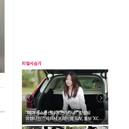
리얼시승기
.
… “여성·
"에어 서스펜션이 기본이라니!" 갓성비
"디자인 대
미쳤다는 스웨디시 프리미엄 SUV, 볼보 'XC60
크로스오버
B5 울트라'