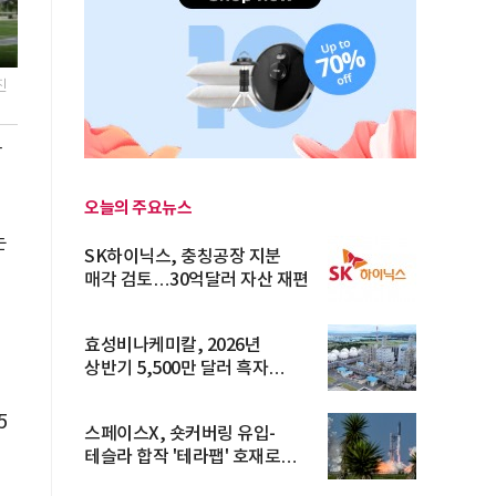
진
장
오늘의 주요뉴스
는
SK하이닉스, 충칭공장 지분
매각 검토…30억달러 자산 재편
효성비나케미칼, 2026년
상반기 5,500만 달러 흑자
전환… 4대 체...
5
스페이스X, 숏커버링 유입-
테슬라 합작 '테라팹' 호재로
15.83% ...