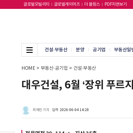
글로벌모빌리티
글로벌게이머즈
더 블링스
PDF지면보기
건설·부동산
분양
공기업
부동산일
HOME
>
부동산·공기업
>
건설·부동산
대우건설, 6월 ‘장위 푸르
최재민 기자
입력
2026-06-04 14:28