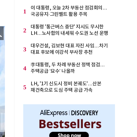
이 대통령, 오늘 2차 부동산 점검회의…
1
국공유지·그린벨트 활용 주목
대통령 '통근버스 중단' 지시도 무시한
2
LH…노사합의 내세워 수도권 노선 운행
대우건설, 김보현 대표 자진 사임…차기
3
대표 후보에 이강석 부사장 추천
李대통령, 두 차례 부동산 정책 점검…
4
주택공급 ‘묘수’ 나올까
LH, '1기 신도시 정비 본궤도'…산본
5
재건축으로 도심 주택 공급 가속