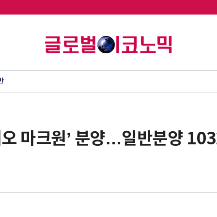
반
지오 마크원’ 분양…일반분양 10