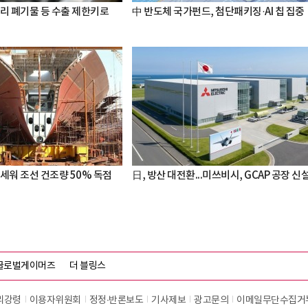
터리 폐기물 등 수출 제한키로
中 반도체 국가펀드, 첨단패키징·AI 칩 집중
세워 조선 건조량 50% 독점
日, 방산 대전환...미쓰비시, GCAP 공장 신
글로벌게이머즈
더 블링스
리강령
이용자위원회
정정∙반론보도
기사제보
광고문의
이메일무단수집거