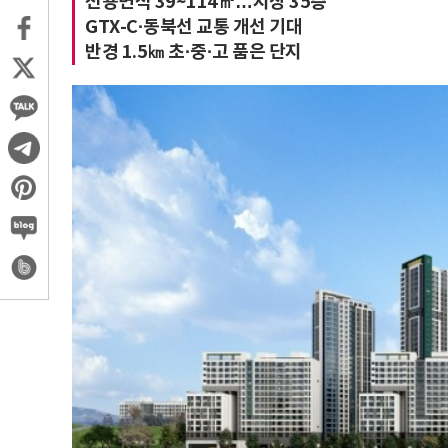
전용면적 39~114㎡…지상 35층
GTX-C·동북선 교통 개선 기대
반경 1.5㎞ 초·중·고 품은 단지