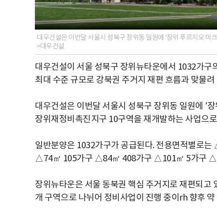
대우건설은 이번달 서울시 성북구 장위동 일원에 ‘장위 푸르지오 마크원
=대우건설
대우건설이 서울 성북구 장위뉴타운에서 1032가구의
최대 수준 규모로 강북권 주거지 재편 흐름과 맞물려
대우건설은 이번달 서울시 성북구 장위동 일원에 '장
장위재정비촉진지구 10구역을 재개발하는 사업으로 지하 
일반분양은 1032가구가 공급된다. 전용면적별로는 △3
△74㎡ 105가구 △84㎡ 408가구 △101㎡ 5가구 
장위뉴타운은 서울 동북권 핵심 주거지로 재편되고 있는
개 구역으로 나뉘어 정비사업이 진행 중이rh 향후 약