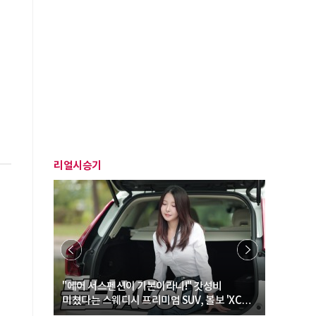
리얼시승기
… “여성·
"에어 서스펜션이 기본이라니!" 갓성비
"디자인 대
미쳤다는 스웨디시 프리미엄 SUV, 볼보 'XC60
크로스오버
B5 울트라'