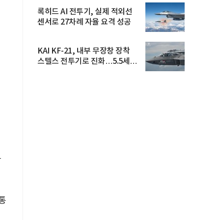
록히드 AI 전투기, 실제 적외선
센서로 27차례 자율 요격 성공
KAI KF-21, 내부 무장창 장착
스텔스 전투기로 진화…5.5세대
도...
강
통