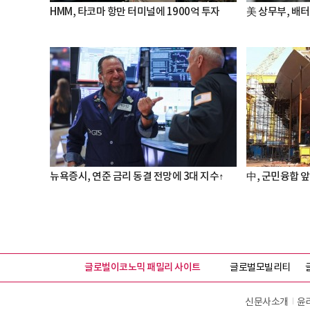
HMM, 타코마 항만 터미널에 1900억 투자
美 상무부, 배
뉴욕증시, 연준 금리 동결 전망에 3대 지수↑
中, 군민융합 앞
글로벌이코노믹 패밀리 사이트
글로벌모빌리티
신문사소개
윤