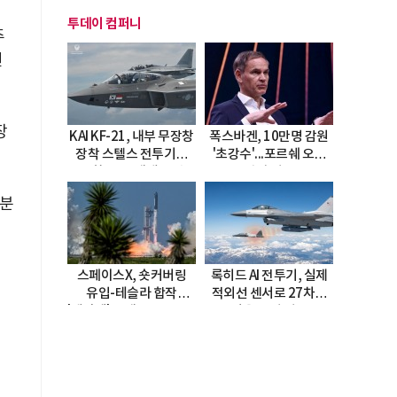
투데이 컴퍼니
주
권
장
KAI KF-21, 내부 무장창
폭스바겐, 10만명 감원
장착 스텔스 전투기로
'초강수'...포르쉐 오너
진화…5.5세대 도약
직접 경고
선언
반분
스페이스X, 숏커버링
록히드 AI 전투기, 실제
유입-테슬라 합작
적외선 센서로 27차례
'테라팹' 호재로 15.83%
자율 요격 성공
급등