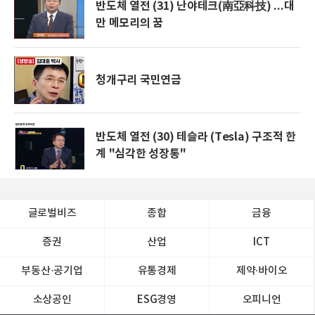
반도체 열전 (31) 난야테크(南亞科技) ...대
만 메모리의 꿈
청개구리 국민연금
반도체 열전 (30) 테슬라 (Tesla) 구조적 한
계 "심각한 성장통"
글로벌비즈
종합
금융
증권
산업
ICT
부동산·공기업
유통경제
제약∙바이오
소상공인
ESG경영
오피니언