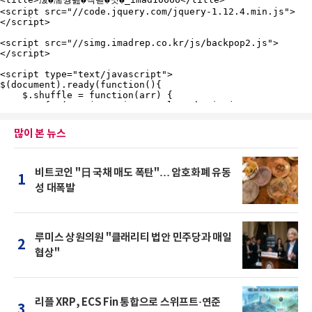
많이 본 뉴스
비트코인 "日 국채 매도 폭탄"… 암호화폐 유동
1
성 대폭발
루미스 상원의원 "클래리티 법안 민주당과 매일
2
협상"
리플 XRP, ECS Fin 통합으로 스위프트·연준
3