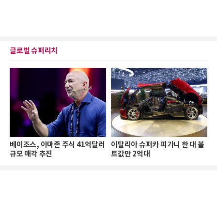
글로벌 슈퍼리치
베이조스, 아마존 주식 41억달러
이탈리아 슈퍼카 피가니 한 대 볼
규모 매각 추진
트값만 2억대