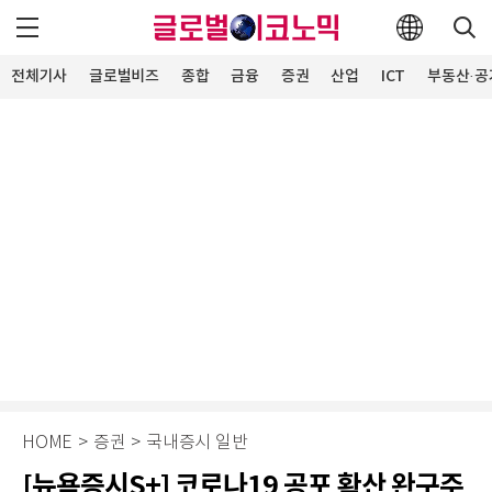
전체기사
글로벌비즈
종합
금융
증권
산업
ICT
부동산·공
HOME
>
증권
>
국내증시 일반
[뉴욕증시S+] 코로나19 공포 확산 완구주