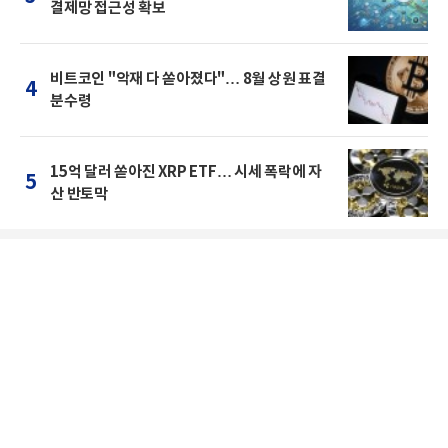
결제망 접근성 확보
비트코인 "악재 다 쏟아졌다"… 8월 상원 표결
4
분수령
15억 달러 쏟아진 XRP ETF… 시세 폭락에 자
5
산 반토막