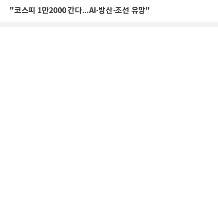
"코스피 1만2000 간다...AI·방산·조선 유망"