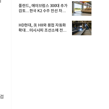
이
폴란드, 에이브럼스 300대 추가
검토…한국 K2 수주 전선 차질
우...
HD현대, 美 HII와 용접 자동화
확대…미시시피 조선소에 전격
도...
 검