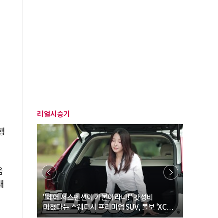
리얼시승기
행
움
대
… “여성·
"에어 서스펜션이 기본이라니!" 갓성비
"디자인 대
미쳤다는 스웨디시 프리미엄 SUV, 볼보 'XC60
크로스오버
B5 울트라'