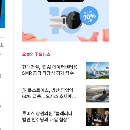
발표
는
오늘의 주요뉴스
현대건설, 美 AI 데이터센터용
SMR 공급 타당성 평가 착수
강
英 롤스로이스, 방산 영업익
60% 급증…오커스 호재에
트
수주잔고 ...
트
루미스 상원의원 "클래리티
법안 민주당과 매일 협상"