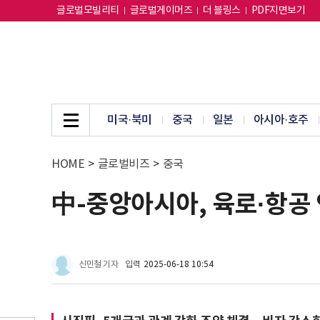
글로벌모빌리티
글로벌게이머즈
더 블링스
PDF지면보기
미국·북미
중국
일본
아시아·호주
HOME
>
글로벌비즈
>
중국
中-중앙아시아, 육로·항공
신민철 기자
입력
2025-06-18 10:54