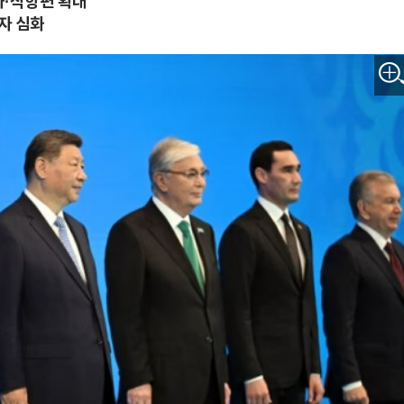
화·직항편 확대
자 심화