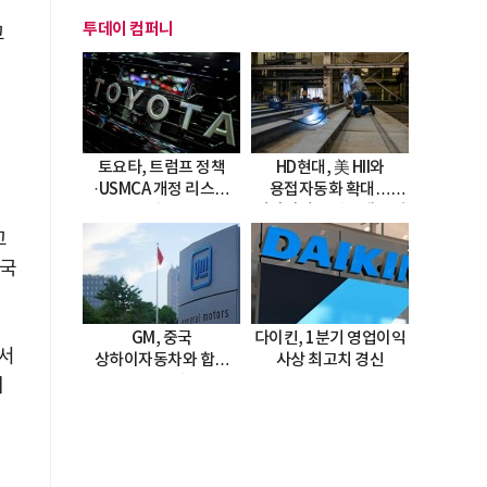
투데이 컴퍼니
고
의
로
토요타, 트럼프 정책
HD현대, 美 HII와
·USMCA 개정 리스크
용접자동화 확대…
직면
미시시피 조선소에 전격
도입
고
 국
GM, 중국
다이킨, 1분기 영업이익
서
상하이자동차와 합작
사상 최고치 경신
20년 연장…
지
2047년까지 파트너십
지속