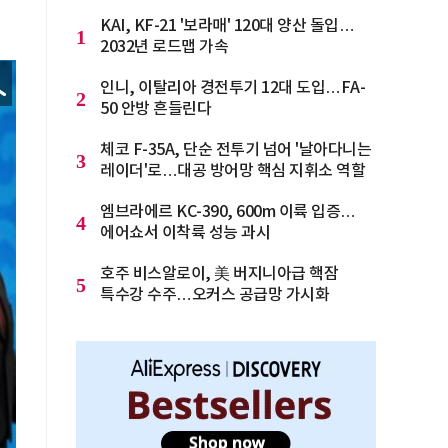
KAI, KF-21 '보라매' 120대 양산 돌입…
1
2032년 로드맵 가속
인니, 이탈리아 경전투기 12대 도입…FA-
2
50 안방 흔들린다
체코 F-35A, 단순 전투기 넘어 '날아다니는
3
레이더'로…대공 방어망 핵심 지휘소 역할
엠브라에르 KC-390, 600m 이륙 입증…
4
에어쇼서 이착륙 성능 과시
호주 비스알로이, 美 버지니아급 핵잠
5
특수강 수주…오커스 공급망 가시화