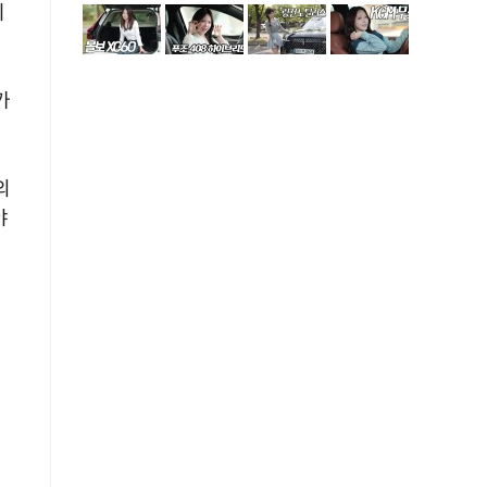
이
가
의
야