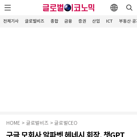
전체기사
글로벌비즈
종합
금융
증권
산업
ICT
부동산·공
HOME
>
글로벌비즈
>
글로벌CEO
구글 모회사 알파벳 헤네시 회장, 챗GPT