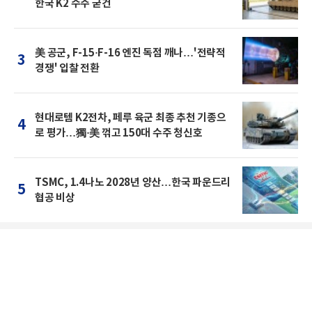
한국 K2 수주 굳건
美 공군, F-15·F-16 엔진 독점 깨나…'전략적
3
경쟁' 입찰 전환
현대로템 K2전차, 페루 육군 최종 추천 기종으
4
로 평가…獨·美 꺾고 150대 수주 청신호
TSMC, 1.4나노 2028년 양산…한국 파운드리
5
협공 비상