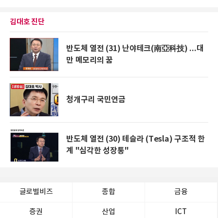
김대호 진단
반도체 열전 (31) 난야테크(南亞科技) ...대
만 메모리의 꿈
청개구리 국민연금
반도체 열전 (30) 테슬라 (Tesla) 구조적 한
계 "심각한 성장통"
글로벌비즈
종합
금융
증권
산업
ICT