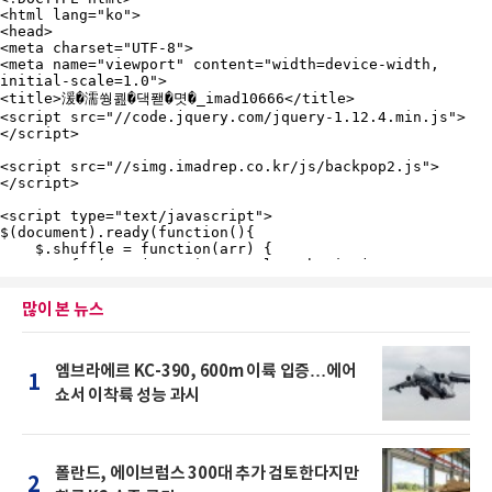
많이 본 뉴스
엠브라에르 KC-390, 600m 이륙 입증…에어
1
쇼서 이착륙 성능 과시
폴란드, 에이브럼스 300대 추가 검토한다지만
2