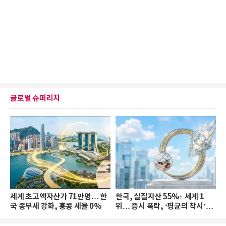
글로벌 슈퍼리치
세계 초고액자산가 71만명… 한
한국, 실질자산 55%↑ 세계 1
국 종부세 강화, 홍콩 세율 0%
위… 증시 폭락, ‘평균의 착시’와
부의 유동성 위기