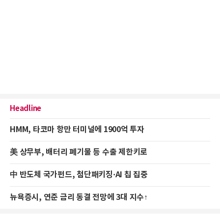
Headline
HMM, 타코마 항만 터미널에 1900억 투자
美 상무부, 배터리 폐기물 등 수출 제한키로
中 반도체 국가펀드, 첨단패키징·AI 칩 집중
뉴욕증시, 연준 금리 동결 전망에 3대 지수↑