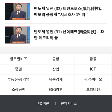
반도체 열전 (32) 트렌드포스(集邦科技)...
메모리 풍향계 "시세조사 1인자"
반도체 열전 (31) 난야테크(南亞科技) ...대
만 메모리의 꿈
글로벌비즈
종합
금융
증권
산업
ICT
부동산·공기업
유통경제
제약∙바이오
소상공인
ESG경영
오피니언
PC 버전
전체서비스