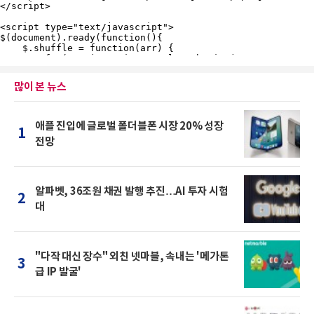
많이 본 뉴스
애플 진입에 글로벌 폴더블폰 시장 20% 성장
1
전망
알파벳, 36조원 채권 발행 추진…AI 투자 시험
2
대
"다작 대신 장수" 외친 넷마블, 속내는 '메가톤
3
급 IP 발굴'