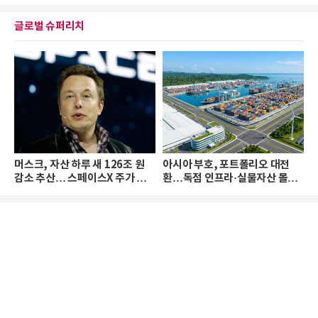
글로벌 슈퍼리치
머스크, 자산 하루 새 126조 원
아시아 부호, 포트폴리오 대전
감소 추산… 스페이스X 주가 하
환…독점 인프라·실물자산 몰린
락 때문
다