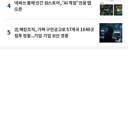
넥써쓰 품에 안긴 원스토어, 'AI 게임' 전용 탭
4
오픈
北 해킹조직, 가짜 구인공고로 57개국 1640곳
5
침투 정황...기업·기업 보안 경종