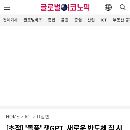
전체기사
글로벌비즈
종합
금융
증권
산업
ICT
부동산·공
HOME
>
ICT
>
IT일반
[초점] '돌풍' 챗GPT, 새로운 반도체 칩 시