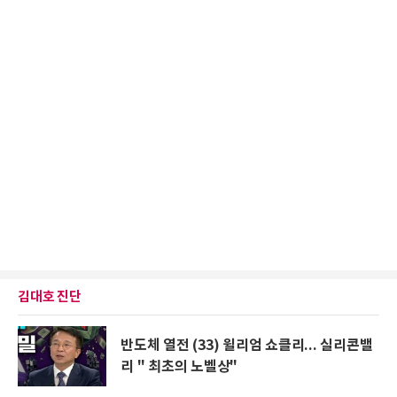
김대호 진단
반도체 열전 (33) 윌리엄 쇼클리... 실리콘밸
리 " 최초의 노벨상"