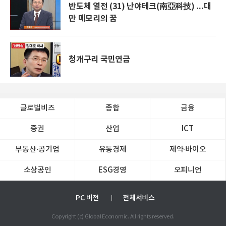
반도체 열전 (31) 난야테크(南亞科技) ...대
만 메모리의 꿈
청개구리 국민연금
글로벌비즈
종합
금융
증권
산업
ICT
부동산·공기업
유통경제
제약∙바이오
소상공인
ESG경영
오피니언
PC 버전
전체서비스
Copyright (c) Global Economic. All rights reserved.