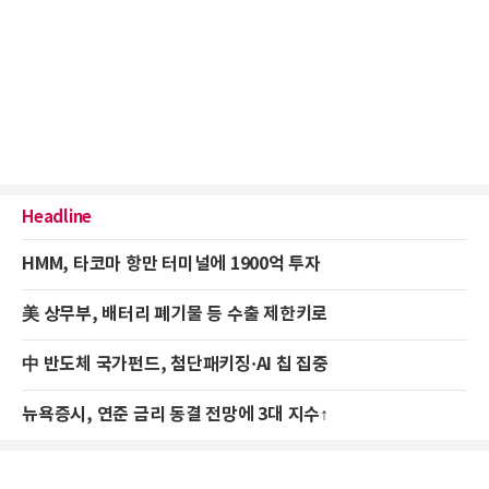
Headline
HMM, 타코마 항만 터미널에 1900억 투자
美 상무부, 배터리 폐기물 등 수출 제한키로
中 반도체 국가펀드, 첨단패키징·AI 칩 집중
뉴욕증시, 연준 금리 동결 전망에 3대 지수↑