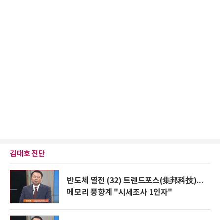
김대호 진단
반도체 열전 (32) 트렌드포스(集邦科技)...
메모리 풍향계 "시세조사 1인자"