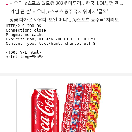
사우디 'e스포츠 월드컵 2024' 마무리…한국 'LOL', '철권'서 우승
'게임 큰 손' 사우디, e스포츠 종주국 지위마저 '꿀꺽'
성큼 다가온 사우디 '오일 머니'…'e스포츠 종주국' 자리도 위험