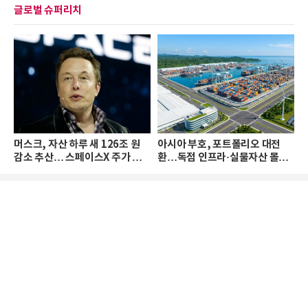
글로벌 슈퍼리치
머스크, 자산 하루 새 126조 원
아시아 부호, 포트폴리오 대전
감소 추산… 스페이스X 주가 하
환…독점 인프라·실물자산 몰린
락 때문
다