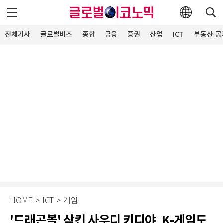
전체기사
글로벌비즈
종합
금융
증권
산업
ICT
부동산·공
HOME
>
ICT
>
게임
'드래곤볼' 삼킨 사우디 키디야, K-게임도