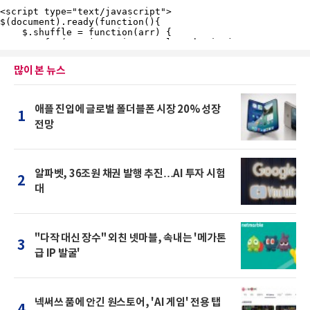
많이 본 뉴스
애플 진입에 글로벌 폴더블폰 시장 20% 성장
1
전망
알파벳, 36조원 채권 발행 추진…AI 투자 시험
2
대
"다작 대신 장수" 외친 넷마블, 속내는 '메가톤
3
급 IP 발굴'
넥써쓰 품에 안긴 원스토어, 'AI 게임' 전용 탭