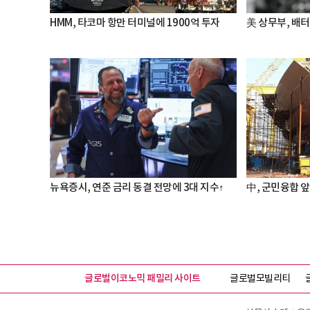
HMM, 타코마 항만 터미널에 1900억 투자
美 상무부, 배
뉴욕증시, 연준 금리 동결 전망에 3대 지수↑
中, 군민융합 앞
글로벌이코노믹 패밀리 사이트
글로벌모빌리티