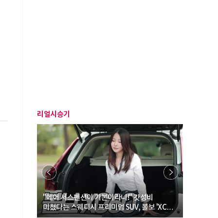
리얼시승기
… “여성·
"에어 서스펜션이 기본이라니!" 갓성비
"디자인 대
미쳤다는 스웨디시 프리미엄 SUV, 볼보 'XC60
크로스오버
B5 울트라'