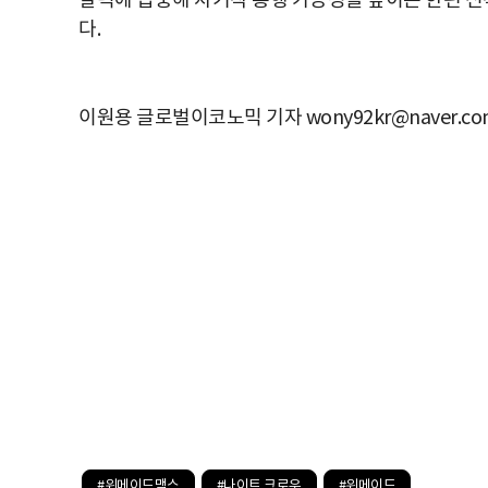
발력에 집중해 차기작 흥행 가능성을 높이는 한편 신
다.
이원용 글로벌이코노믹 기자 wony92kr@naver.co
#위메이드맥스
#나이트 크로우
#위메이드