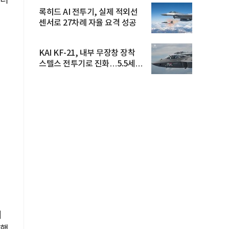
트너
록히드 AI 전투기, 실제 적외선
센서로 27차례 자율 요격 성공
KAI KF-21, 내부 무장창 장착
스텔스 전투기로 진화…5.5세대
도...
개