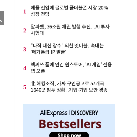
애플 진입에 글로벌 폴더블폰 시장 20%
1
성장 전망
알파벳, 36조원 채권 발행 추진…AI 투자
2
시험대
"다작 대신 장수" 외친 넷마블, 속내는
3
'메가톤급 IP 발굴'
넥써쓰 품에 안긴 원스토어, 'AI 게임' 전용
4
탭 오픈
北 해킹조직, 가짜 구인공고로 57개국
5
1640곳 침투 정황...기업·기업 보안 경종