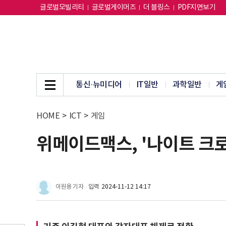
글로벌모빌리티
글로벌게이머즈
더 블링스
PDF지면보기
통신·뉴미디어
IT일반
과학일반
게
HOME
>
ICT
>
게임
위메이드맥스, '나이트 크로
이원용 기자
입력
2024-11-12 14:17