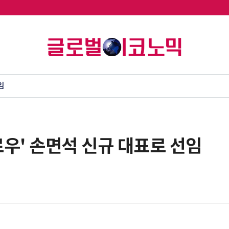
임
우' 손면석 신규 대표로 선임