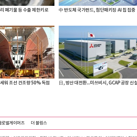
터리 폐기물 등 수출 제한키로
中 반도체 국가펀드, 첨단패키징·AI 칩 집중
세워 조선 건조량 50% 독점
日, 방산 대전환...미쓰비시, GCAP 공장 신
글로벌게이머즈
더 블링스