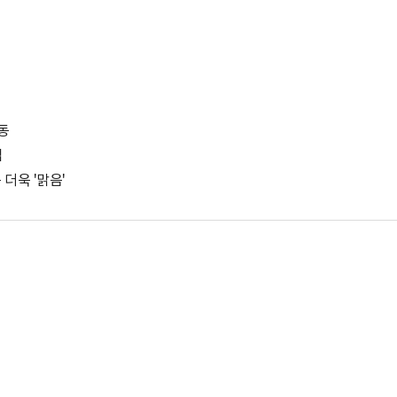
동
입
더욱 '맑음'
박지수 아나운서가 타본 ‘전설의 무쏘’
초보자도 반할 반전 매력”