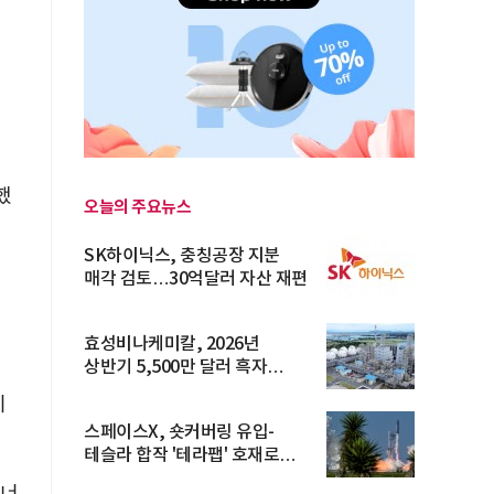
했
오늘의 주요뉴스
SK하이닉스, 충칭공장 지분
매각 검토…30억달러 자산 재편
효성비나케미칼, 2026년
상반기 5,500만 달러 흑자
전환… 4대 체...
이
스페이스X, 숏커버링 유입-
테슬라 합작 '테라팹' 호재로
15.83% ...