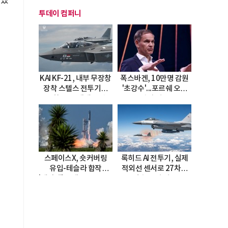
말했
투데이 컴퍼니
KAI KF-21, 내부 무장창
폭스바겐, 10만명 감원
장착 스텔스 전투기로
'초강수'...포르쉐 오너
진화…5.5세대 도약
직접 경고
선언
스페이스X, 숏커버링
록히드 AI 전투기, 실제
유입-테슬라 합작
적외선 센서로 27차례
'테라팹' 호재로 15.83%
자율 요격 성공
급등