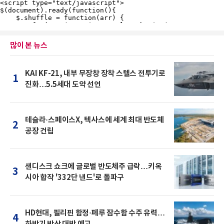
많이 본 뉴스
KAI KF-21, 내부 무장창 장착 스텔스 전투기로
1
진화…5.5세대 도약 선언
테슬라·스페이스X, 텍사스에 세계 최대 반도체
2
공장 건립
샌디스크 쇼크에 글로벌 반도체주 급락…키옥
3
시아 합작 '332단 낸드'로 돌파구
HD현대, 필리핀 함정·페루 잠수함 수주 유력…
4
하반기 방산 대박 예고