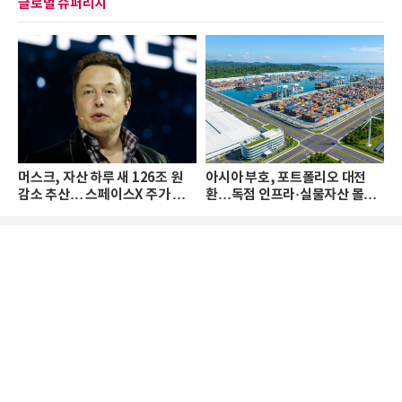
글로벌 슈퍼리치
머스크, 자산 하루 새 126조 원
아시아 부호, 포트폴리오 대전
감소 추산… 스페이스X 주가 하
환…독점 인프라·실물자산 몰린
락 때문
다