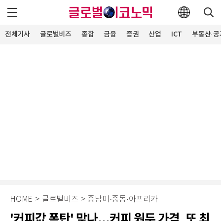
전체기사
글로벌비즈
종합
금융
증권
산업
ICT
부동산·공
HOME
>
글로벌비즈
>
중남미·중동·아프리카
'커피값 폭탄' 맞나...커피 원두 가격, 또 최