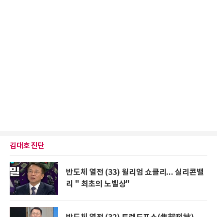
김대호 진단
반도체 열전 (33) 윌리엄 쇼클리... 실리콘밸
리 " 최초의 노벨상"